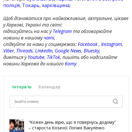
поліція
,
Токарь
,
харківщина
;
Щоб дізнаватися про найважливіше, актуальне, цікаве
у Харкові, Україні та світі:
підписуйтесь на нас у
Telegram
та обговорюйте
новини в нашому
чаті
,
слідкуйте за нами у соцмережах:
Facebook
,
Instagram
,
Viber
,
Threads
,
LinkedIn
,
Google News
,
Bluesky
,
дивіться у
Youtube
,
TikTok
, пишіть або надсилайте
новини Харкова до нашого
боту
.
Інтерв'ю
Календар
“Кожен день вірю, що я повернусь додому”
– староста Козачої Лопані Вакуленко