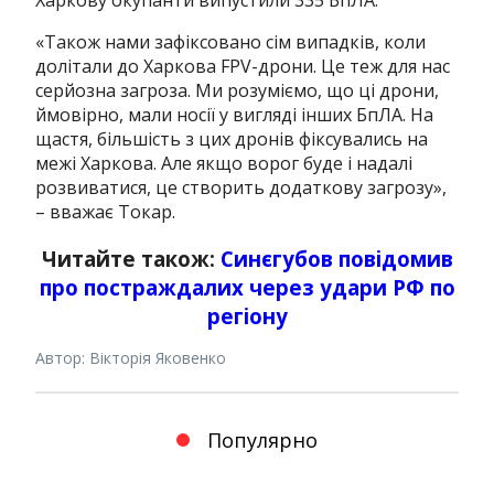
Харкову окупанти випустили 335 БпЛА.
«Також нами зафіксовано сім випадків, коли
долітали до Харкова FPV-дрони. Це теж для нас
серйозна загроза. Ми розуміємо, що ці дрони,
ймовірно, мали носії у вигляді інших БпЛА. На
щастя, більшість з цих дронів фіксувались на
межі Харкова. Але якщо ворог буде і надалі
розвиватися, це створить додаткову загрозу»,
– вважає Токар.
Читайте також:
Синєгубов повідомив
про постраждалих через удари РФ по
регіону
Автор: Вікторія Яковенко
Популярно