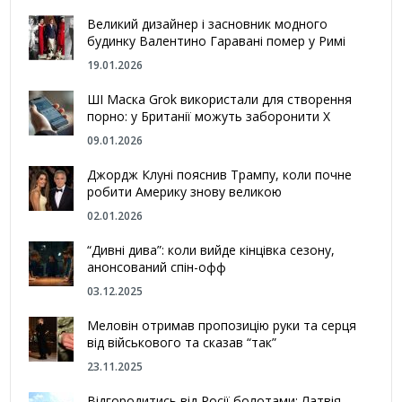
Великий дизайнер і засновник модного
будинку Валентино Гаравані помер у Римі
19.01.2026
ШІ Маска Grok використали для створення
порно: у Британії можуть заборонити Х
09.01.2026
Джордж Клуні пояснив Трампу, коли почне
робити Америку знову великою
02.01.2026
“Дивні дива”: коли вийде кінцівка сезону,
анонсований спін-офф
03.12.2025
Меловін отримав пропозицію руки та серця
від військового та сказав “так”
23.11.2025
Відгородитись від Росії болотами: Латвія