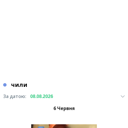
чили
За датою:
6 Червня