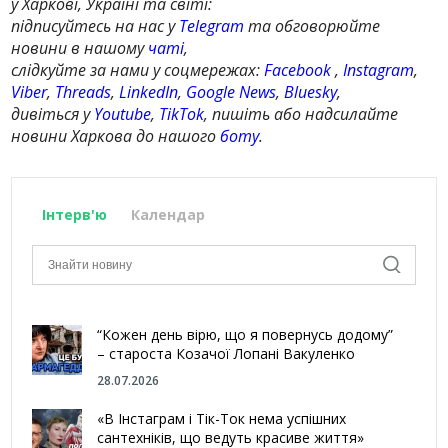
у Харкові, Україні та світі:
підписуйтесь на нас у
Telegram
та обговорюйте
новини в нашому
чаті
,
слідкуйте за нами у соцмережах:
Facebook
,
Instagram
,
Viber
,
Threads
,
LinkedIn
,
Google News
,
Bluesky
,
дивіться у
Youtube
,
TikTok
, пишіть або надсилайте
новини Харкова до нашого
боту
.
Інтерв'ю
Календар
“Кожен день вірю, що я повернусь додому”
– староста Козачої Лопані Вакуленко
28.07.2026
«В Інстаграм і Тік-Ток нема успішних
сантехніків, що ведуть красиве життя»