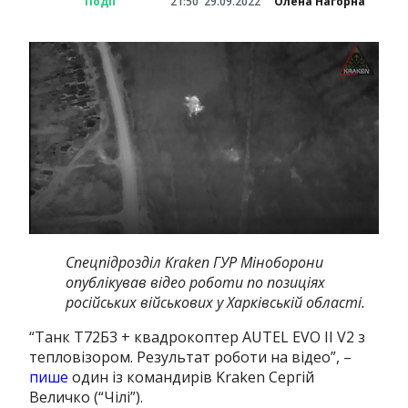
Події
21:50
29.09.2022
Олена Нагорна
Спецпідрозділ Kraken ГУР Міноборони
опублікував відео роботи по позиціях
російських військових у Харківській області.
“Танк Т72Б3 + квадрокоптер AUTEL EVO II V2 з
тепловізором. Результат роботи на відео”, –
пише
один із командирів Kraken Сергій
Величко (“Чілі”).