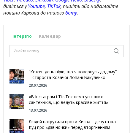
дивіться у
Youtube
,
TikTok
, пишіть або надсилайте
новини Харкова до нашого
боту
.
Інтерв'ю
Календар
“Кожен день вірю, що я повернусь додому”
– староста Козачої Лопані Вакуленко
28.07.2026
«В Інстаграм і Тік-Ток нема успішних
сантехніків, що ведуть красиве життя»
13.07.2026
Людей накрутили проти Києва – депутатка
Куц про «дзвіночки» перед вторгненням