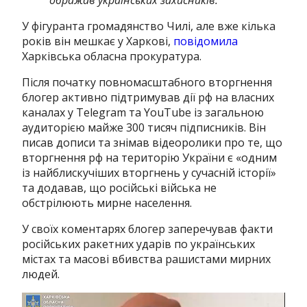
ображав українських захисників.
У фігуранта громадянство Чилі, але вже кілька
років він мешкає у Харкові,
повідомила
Харківська обласна прокуратура.
Після початку повномасштабного вторгнення
блогер активно підтримував дії рф на власних
каналах у Telegram та YouTube із загальною
аудиторією майже 300 тисяч підписників. Він
писав дописи та знімав відеоролики про те, що
вторгнення рф на територію України є «одним
із найблискучіших вторгнень у сучасній історії»
та додавав, що російські війська не
обстрілюють мирне населення.
У своїх коментарях блогер заперечував факти
російських ракетних ударів по українських
містах та масові вбивства рашистами мирних
людей.
Відеопрогравач