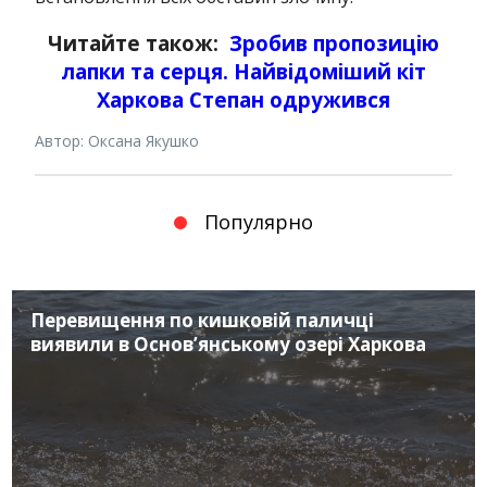
Читайте також:
Зробив пропозицію
лапки та серця.
Найвідоміший кіт
Харкова Степан одружився
Автор: Оксана Якушко
Популярно
Перевищення по кишковій паличці
виявили в Основ’янському озері Харкова