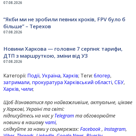
07.08.2026
“Якби ми не зробили певних кроків, FPV було б
більше” – Терехов
07.08.2026
Новини Харкова — головне 7 серпня: тарифи,
ДТП з маршруткою, зміни від УЗ
07.08.2026
Категорії:
Події
,
Україна
,
Харків
; Теги:
блогер
,
затримали
,
прокуратура Харківський області
,
СБУ
,
Харків
,
чили
;
Щоб дізнаватися про найважливіше, актуальне, цікаве
у Харкові, Україні та світі:
підписуйтесь на нас у
Telegram
та обговорюйте
новини в нашому
чаті
,
слідкуйте за нами у соцмережах:
Facebook
,
Instagram
,
Viber
,
Threads
,
LinkedIn
,
Google News
,
Bluesky
,