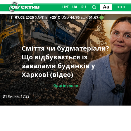
LIVE
UA
RU
Aa
ПТ
07.08.2026
ХАРКІВ
+25°С
USD
44.76
EUR
51.67
Конфлікт між
Сміття чи будматеріали?
“Кожен день вірю, що я
«Більш чітко і точково»:
Кавуни за тиждень
Фейкові листи від
представниками ТЦК і
Що відбувається із
повернусь додому” –
Синєгубов анонсував
подешевшали на 20%,
Міненерго розсилають
пенсіонером у Харкові
завалами будинків у
староста Козачої Лопані
нову систему
ціни на персики й сливи
українцям – чим вони
розслідує поліція
Харкові (відео)
Вакуленко
оповіщення
у Харкові
небезпечні
Оригінально
Суспільство
Суспільство
Суспільство
Інтерв'ю
Події
6 Серпня, 20:00
31 Липня, 17:33
28 Липня, 18:16
6 Серпня, 14:33
6 Серпня, 12:35
6 Серпня, 10:32