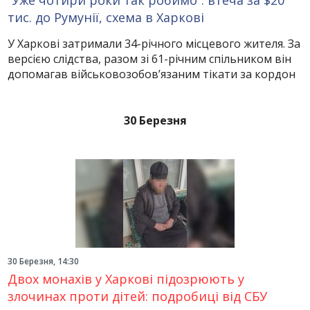
“Уже чотири роки так робимо”: втеча за $20
тис. до Румунії, схема в Харкові
У Харкові затримали 34-річного місцевого жителя. За
версією слідства, разом зі 61-річним спільником він
допомагав військовозобов’язаним тікати за кордон
30 Березня
30 Березня, 14:30
Двох монахів у Харкові підозрюють у
злочинах проти дітей: подробиці від СБУ