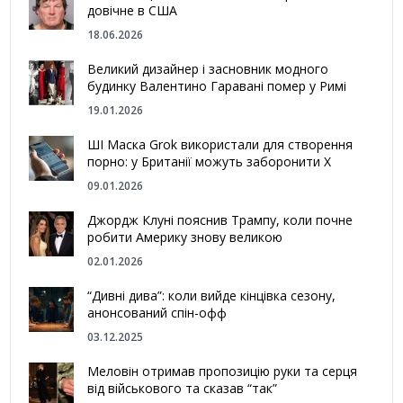
довічне в США
18.06.2026
Великий дизайнер і засновник модного
будинку Валентино Гаравані помер у Римі
19.01.2026
ШІ Маска Grok використали для створення
порно: у Британії можуть заборонити Х
09.01.2026
Джордж Клуні пояснив Трампу, коли почне
робити Америку знову великою
02.01.2026
“Дивні дива”: коли вийде кінцівка сезону,
анонсований спін-офф
03.12.2025
Меловін отримав пропозицію руки та серця
від військового та сказав “так”