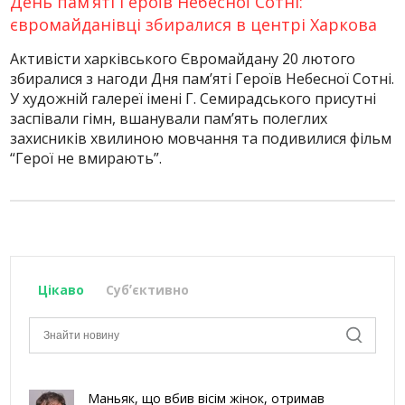
День пам’яті Героїв Небесної Сотні:
євромайданівці збиралися в центрі Харкова
Активісти харківського Євромайдану 20 лютого
збиралися з нагоди Дня пам’яті Героїв Небесної Сотні.
У художній галереї імені Г. Семирадського присутні
заспівали гімн, вшанували пам’ять полеглих
захисників хвилиною мовчання та подивилися фільм
“Герої не вмирають”.
Цікаво
Субʼєктивно
Маньяк, що вбив вісім жінок, отримав