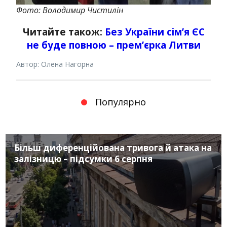
Фото: Володимир Чистилін
Читайте також:
Без України сім’я ЄС
не буде повною – прем’єрка Литви
Автор: Олена Нагорна
Популярно
Більш диференційована тривога й атака на
залізницю – підсумки 6 серпня