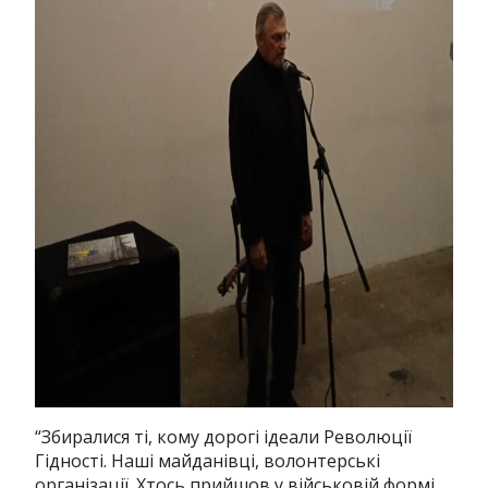
“Збиралися ті, кому дорогі ідеали Революції
Гідності. Наші майданівці, волонтерські
організації. Хтось прийшов у військовій формі,