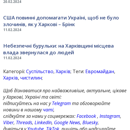
20.02.2024
США повинні допомагати Україні, щоб не було
злочинів, як у Харкові – Брінк
11.02.2024
Небезпечні бурульки: на Харківщині місцева
влада звернулася до людей
11.02.2024
Категорії:
Суспільство
,
Харків
; Теги:
Евромайдан
,
Харків
,
чистилин
;
Щоб дізнаватися про найважливіше, актуальне, цікаве
у Харкові, Україні та світі:
підписуйтесь на нас у
Telegram
та обговорюйте
новини в нашому
чаті
,
слідкуйте за нами у соцмережах:
Facebook
,
Instagram
,
Viber
,
Threads
,
LinkedIn
,
Google News
,
Bluesky
,
дивіться у
Youtube
,
TikTok
, пишіть або надсилайте