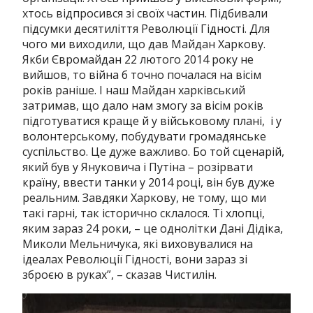
хтось відпросився зі своїх частин. Підбивали
підсумки десятиліття Революції Гідності. Для
чого ми виходили, що дав Майдан Харкову.
Якби Євромайдан 22 лютого 2014 року не
вийшов, то війна б точно почалася на вісім
років раніше. І наш Майдан харківський
затримав, що дало нам змогу за вісім років
підготуватися краще й у військовому плані, і у
волонтерському, побудувати громадянське
суспільство. Це дуже важливо. Бо той сценарій,
який був у Януковича і Путіна – розірвати
країну, ввести танки у 2014 році, він був дуже
реальним. Завдяки Харкову, не тому, що ми
такі гарні, так історично склалося. Ті хлопці,
яким зараз 24 роки, – це однолітки Дані Дідіка,
Миколи Мельничука, які виховувалися на
ідеалах Революції Гідності, вони зараз зі
зброєю в руках”, – сказав Чистилін.