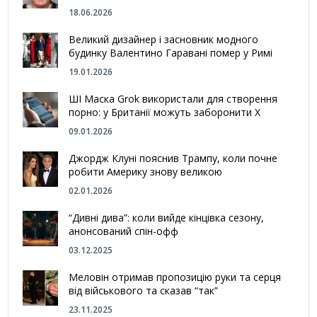
18.06.2026
Великий дизайнер і засновник модного
будинку Валентино Гаравані помер у Римі
19.01.2026
ШІ Маска Grok використали для створення
порно: у Британії можуть заборонити Х
09.01.2026
Джордж Клуні пояснив Трампу, коли почне
робити Америку знову великою
02.01.2026
“Дивні дива”: коли вийде кінцівка сезону,
анонсований спін-офф
03.12.2025
Меловін отримав пропозицію руки та серця
від військового та сказав “так”
23.11.2025