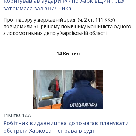
Коригував авіаудари РФ по Харківщині: СБУ
затримала залізничника
Про підозру у державній зраді (ч. 2 ст. 111 ККУ)
повідомили 51-річному помічнику машиніста одного
з локомотивних депо у Харківській області.
14 Квітня
14 Квітня, 17:39
Робітник видавництва допомагав планувати
обстріли Харкова – справа в суді