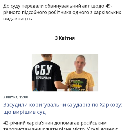
До суду передали обвинувальний акт щодо 49-
річного підсобного робітника одного з харківських
видавництв.
3 Квітня
3 Квітня, 15:00
Засудили коригувальника ударів по Харкову:
що вирішив суд
42-річний харків’янин допомагав російським
терористам знищувати рідне місто. У суді довели: