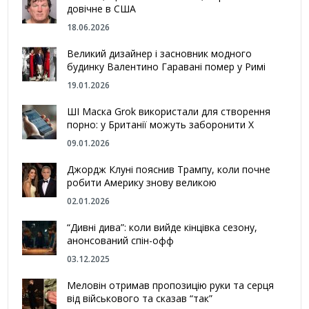
довічне в США
18.06.2026
Великий дизайнер і засновник модного
будинку Валентино Гаравані помер у Римі
19.01.2026
ШІ Маска Grok використали для створення
порно: у Британії можуть заборонити Х
09.01.2026
Джордж Клуні пояснив Трампу, коли почне
робити Америку знову великою
02.01.2026
“Дивні дива”: коли вийде кінцівка сезону,
анонсований спін-офф
03.12.2025
Меловін отримав пропозицію руки та серця
від військового та сказав “так”