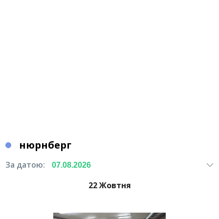
нюрнберг
За датою:
22 Жовтня