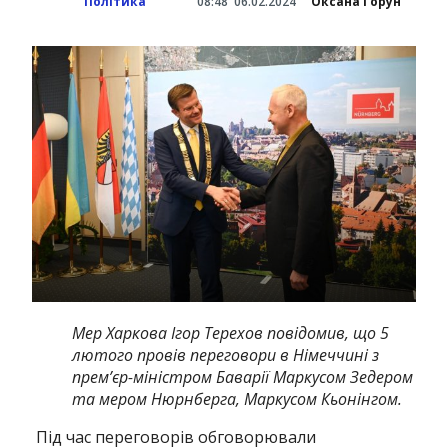
Політика
08:48
06.02.2024
Оксана Горун
Мер Харкова Ігор Терехов повідомив, що 5
лютого провів переговори в Німеччині з
прем’єр-міністром Баварії Маркусом Зедером
та мером Нюрнберга, Маркусом Кьонінгом.
Під час переговорів обговорювали