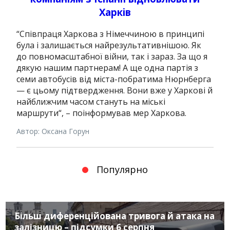
Харків
“С
півпраця Харкова з Німеччиною в принципі
була і залишається найрезультативнішою. Як
до повномасштабної війни, так і зараз. За що я
дякую нашим партнерам! А ще одна партія з
семи автобусів від міста-побратима Нюрнберга
— є цьому підтвердження. Вони вже у Харкові й
найближчим часом стануть на міські
маршрути
“, – поінформував мер Харкова.
Автор: Оксана Горун
Популярно
Більш диференційована тривога й атака на
залізницю – підсумки 6 серпня