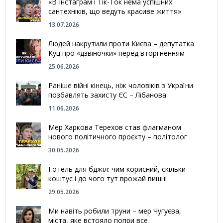
«В Інстаграм і Тік-Ток нема успішних
сантехніків, що ведуть красиве життя»
13.07.2026
Людей накрутили проти Києва – депутатка
Куц про «дзвіночки» перед вторгненням
25.06.2026
Раніше війні кінець, ніж чоловіків з України
позбавлять захисту ЄС – Лібанова
11.06.2026
Мер Харкова Терехов став флагманом
нового політичного проєкту – політолог
30.05.2026
Готель для бджіл: чим корисний, скільки
коштує і до чого тут врожай вишні
29.05.2026
Ми навіть робили труни – мер Чугуєва,
міста, яке встояло попри все