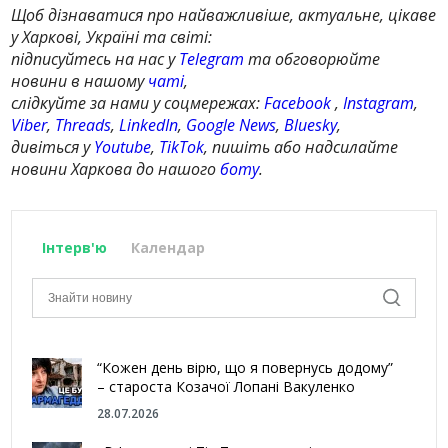
Щоб дізнаватися про найважливіше, актуальне, цікаве
у Харкові, Україні та світі:
підписуйтесь на нас у
Telegram
та обговорюйте
новини в нашому
чаті
,
слідкуйте за нами у соцмережах:
Facebook
,
Instagram
,
Viber
,
Threads
,
LinkedIn
,
Google News
,
Bluesky
,
дивіться у
Youtube
,
TikTok
, пишіть або надсилайте
новини Харкова до нашого
боту
.
Інтерв'ю
Календар
“Кожен день вірю, що я повернусь додому”
– староста Козачої Лопані Вакуленко
28.07.2026