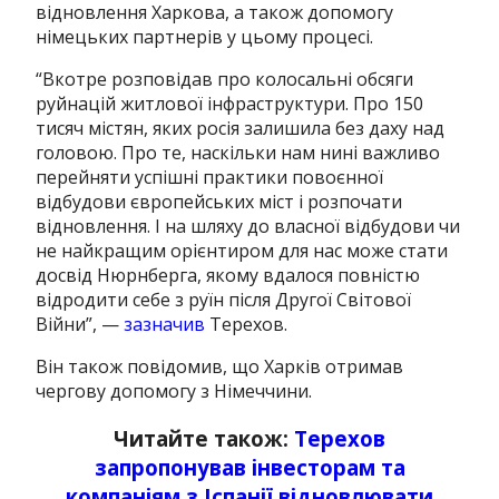
відновлення Харкова, а також допомогу
німецьких партнерів у цьому процесі.
“Вкотре розповідав про колосальні обсяги
руйнацій житлової інфраструктури. Про 150
тисяч містян, яких росія залишила без даху над
головою. Про те, наскільки нам нині важливо
перейняти успішні практики повоєнної
відбудови європейських міст і розпочати
відновлення. І на шляху до власної відбудови чи
не найкращим орієнтиром для нас може стати
досвід Нюрнберга, якому вдалося повністю
відродити себе з руїн після Другої Світової
Війни”, —
зазначив
Терехов.
Він також повідомив, що Харків отримав
чергову допомогу з Німеччини.
Читайте також:
Терехов
запропонував інвесторам та
компаніям з Іспанії відновлювати