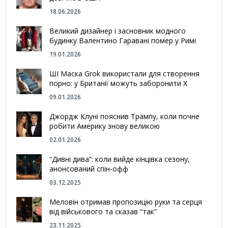
18.06.2026
Великий дизайнер і засновник модного
будинку Валентино Гаравані помер у Римі
19.01.2026
ШІ Маска Grok використали для створення
порно: у Британії можуть заборонити Х
09.01.2026
Джордж Клуні пояснив Трампу, коли почне
робити Америку знову великою
02.01.2026
“Дивні дива”: коли вийде кінцівка сезону,
анонсований спін-офф
03.12.2025
Меловін отримав пропозицію руки та серця
від військового та сказав “так”
23.11.2025