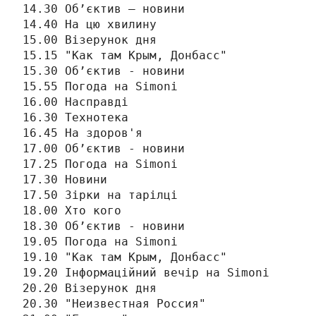
14.30 Об’єктив – новини

14.40 На цю хвилину

15.00 Візерунок дня

15.15 "Как там Крым, Донбасс"

15.30 Об’єктив - новини

15.55 Погода на Simonі

16.00 Насправді

16.30 Технотека

16.45 На здоров'я

17.00 Об’єктив - новини

17.25 Погода на Simonі

17.30 Новини

17.50 Зірки на тарілці

18.00 Хто кого

18.30 Об’єктив - новини

19.05 Погода на Simonі

19.10 "Как там Крым, Донбасс"

19.20 Інформаційний вечір на Simonі

20.20 Візерунок дня

20.30 "Неизвестная Россия"
