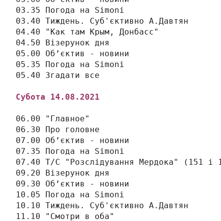
03.35 Погода на Simonі

03.40 Тиждень. Суб'єктивно А.Давтян

04.40 "Как там Крым, Донбасс"

04.50 Візерунок дня

05.00 Об’єктив - новини

05.35 Погода на Simonі

Субота 
14
.08.2021
06.00 "Главное"

06.30 Про головне

07.00 Об’єктив - новини

07.35 Погода на Simonі

07.40 Т/С "Розслідування Мердока" (151 і 1
09.20 Візерунок дня

09.30 Об’єктив - новини

10.05 Погода на Simonі

10.10 Тиждень. Суб'єктивно А.Давтян

11.10 "Смотри в оба"
