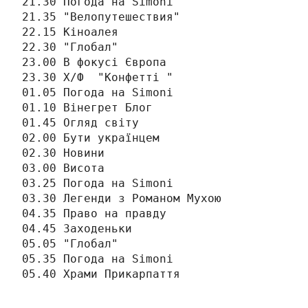
21.30 Погода на Simonі

21.35 "Велопутешествия"

22.15 Кіноалея

22.30 "Глобал"

23.00 В фокусі Європа

23.30 Х/Ф  "Конфетті "

01.05 Погода на Simonі

01.10 Вінегрет Блог

01.45 Огляд світу

02.00 Бути українцем

02.30 Новини

03.00 Висота

03.25 Погода на Simonі

03.30 Легенди з Романом Мухою

04.35 Право на правду

04.45 Заходеньки

05.05 "Глобал"

05.35 Погода на Simonі

05.40 Храми Прикарпаття
