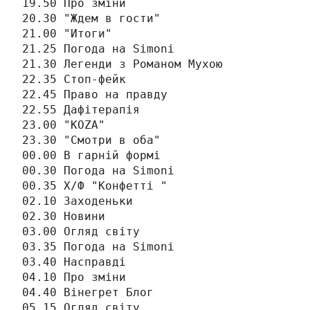
19.50 Про зміни

20.30 "Ждем в гости"

21.00 "Итоги"

21.25 Погода на Simonі

21.30 Легенди з Романом Мухою

22.35 Стоп-фейк

22.45 Право на правду

22.55 Дафітерапія

23.00 "КОZА"

23.30 "Смотри в оба"

00.00 В гарній формі

00.30 Погода на Simonі

00.35 Х/Ф "Конфетті "

02.10 Заходеньки

02.30 Новини

03.00 Огляд світу

03.35 Погода на Simonі

03.40 Насправді

04.10 Про зміни

04.40 Вінегрет Блог

05.15 Огляд світу
