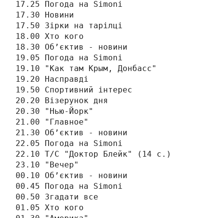
17.25 Погода на Simonі

17.30 Новини

17.50 Зірки на тарілці

18.00 Хто кого

18.30 Об’єктив - новини

19.05 Погода на Simonі

19.10 "Как там Крым, Донбасс"

19.20 Насправді

19.50 Спортивний інтерес

20.20 Візерунок дня

20.30 "Нью-Йорк"

21.00 "Главное"

21.30 Об’єктив - новини

22.05 Погода на Simonі

22.10 Т/С "Доктор Блейк" (14 с.)

23.10 "Вечер"

00.10 Об’єктив - новини

00.45 Погода на Simonі

00.50 Згадати все

01.05 Хто кого
