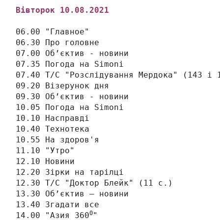
Вівторок 
10
.08.2021
06.00 "Главное"

06.30 Про головне

07.00 Об’єктив - новини

07.35 Погода на Simonі

07.40 Т/С "Розслідування Мердока" (143 і 1
09.20 Візерунок дня

09.30 Об’єктив - новини

10.05 Погода на Simonі

10.10 Насправді

10.40 Технотека

10.55 На здоров'я

11.10 "Утро"

12.10 Новини

12.20 Зірки на тарілці

12.30 Т/С "Доктор Блейк" (11 с.)

13.30 Об’єктив – новини

13.40 Згадати все

0
14.00 "Азия 360
"
