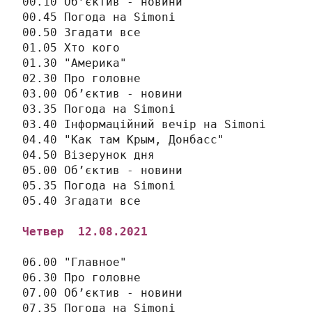
00.10 Об’єктив - новини

00.45 Погода на Simonі

00.50 Згадати все

01.05 Хто кого

01.30 "Америка"

02.30 Про головне

03.00 Об’єктив - новини

03.35 Погода на Simonі

03.40 Інформаційний вечір на Simonі

04.40 "Как там Крым, Донбасс"

04.50 Візерунок дня

05.00 Об’єктив - новини

05.35 Погода на Simonі

Четвер 
 12
.08.2021
06.00 "Главное"

06.30 Про головне

07.00 Об’єктив - новини

07.35 Погода на Simonі
