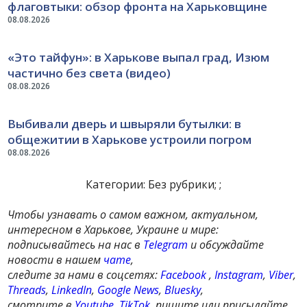
флаговтыки: обзор фронта на Харьковщине
08.08.2026
«Это тайфун»: в Харькове выпал град, Изюм
частично без света (видео)
08.08.2026
Выбивали дверь и швыряли бутылки: в
общежитии в Харькове устроили погром
08.08.2026
Категории: Без рубрики; ;
Чтобы узнавать о самом важном, актуальном,
интересном в Харькове, Украине и мире:
подписывайтесь на нас в
Telegram
и обсуждайте
новости в нашем
чате
,
следите за нами в соцсетях:
Facebook
,
Instagram
,
Viber
,
Threads
,
LinkedIn
,
Google News
,
Bluesky
,
смотрите в
Youtube
,
TikTok
, пишите или присылайте