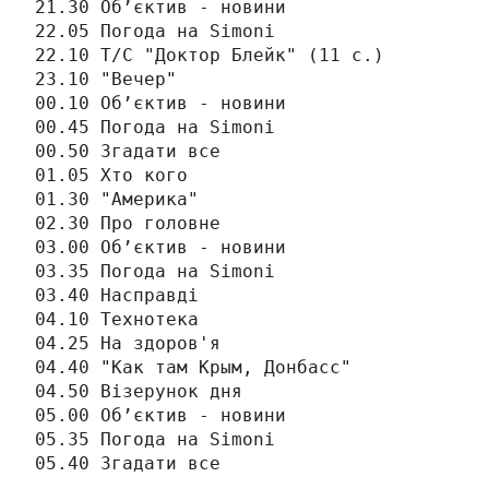
21.30 Об’єктив - новини

22.05 Погода на Simonі

22.10 Т/С "Доктор Блейк" (11 с.)

23.10 "Вечер"

00.10 Об’єктив - новини

00.45 Погода на Simonі

00.50 Згадати все

01.05 Хто кого

01.30 "Америка"

02.30 Про головне

03.00 Об’єктив - новини

03.35 Погода на Simonі

03.40 Насправді

04.10 Технотека

04.25 На здоров'я

04.40 "Как там Крым, Донбасс"

04.50 Візерунок дня

05.00 Об’єктив - новини

05.35 Погода на Simonі

05.40 Згадати все
