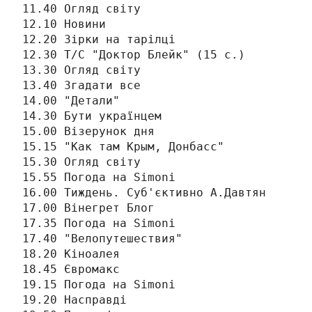
11.40 Огляд світу

12.10 Новини

12.20 Зірки на тарілці

12.30 Т/С "Доктор Блейк" (15 с.)

13.30 Огляд світу

13.40 Згадати все

14.00 "Детали"

14.30 Бути українцем

15.00 Візерунок дня

15.15 "Как там Крым, Донбасс"

15.30 Огляд світу

15.55 Погода на Simonі

16.00 Тиждень. Суб'єктивно А.Давтян

17.00 Вінегрет Блог

17.35 Погода на Simonі

17.40 "Велопутешествия"

18.20 Кіноалея

18.45 Євромакс

19.15 Погода на Simonі

19.20 Насправді
