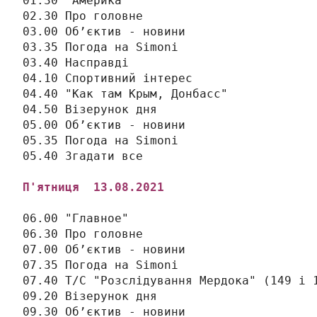
01.30 "Америка"

02.30 Про головне

03.00 Об’єктив - новини

03.35 Погода на Simonі

03.40 Насправді

04.10 Спортивний інтерес

04.40 "Как там Крым, Донбасс"

04.50 Візерунок дня

05.00 Об’єктив - новини

05.35 Погода на Simonі

П'ятниця
  13
.08.2021
06.00 "Главное"

06.30 Про головне

07.00 Об’єктив - новини

07.35 Погода на Simonі

07.40 Т/С "Розслідування Мердока" (149 і 1
09.20 Візерунок дня

09.30 Об’єктив - новини
