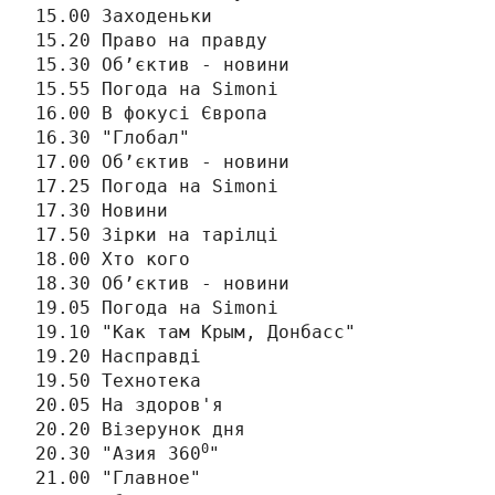
15.00 Заходеньки

15.20 Право на правду

15.30 Об’єктив - новини

15.55 Погода на Simonі

16.00 В фокусі Європа

16.30 "Глобал"

17.00 Об’єктив - новини

17.25 Погода на Simonі

17.30 Новини

17.50 Зірки на тарілці

18.00 Хто кого

18.30 Об’єктив - новини

19.05 Погода на Simonі

19.10 "Как там Крым, Донбасс"

19.20 Насправді

19.50 Технотека

20.05 На здоров'я

20.20 Візерунок дня

0
20.30 "Азия 360
"

21.00 "Главное"
