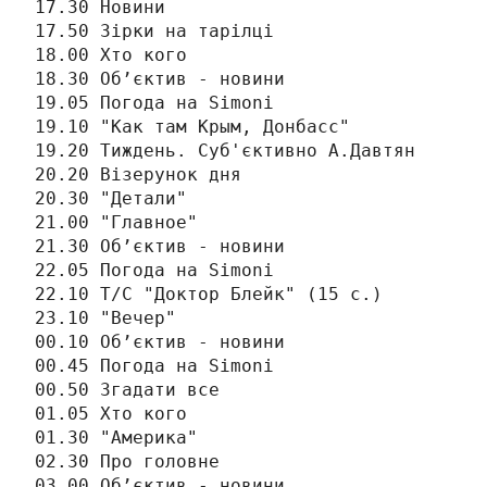
17.30 Новини

17.50 Зірки на тарілці

18.00 Хто кого

18.30 Об’єктив - новини

19.05 Погода на Simonі

19.10 "Как там Крым, Донбасс"

19.20 Тиждень. Суб'єктивно А.Давтян

20.20 Візерунок дня

20.30 "Детали"

21.00 "Главное"

21.30 Об’єктив - новини

22.05 Погода на Simonі

22.10 Т/С "Доктор Блейк" (15 с.)

23.10 "Вечер"

00.10 Об’єктив - новини

00.45 Погода на Simonі

00.50 Згадати все

01.05 Хто кого

01.30 "Америка"

02.30 Про головне

03.00 Об’єктив - новини
