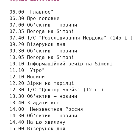
06.00 "Главное"

06.30 Про головне

07.00 Об’єктив - новини

07.35 Погода на Simonі

07.40 Т/С "Розслідування Мердока" (145 і 1
09.20 Візерунок дня

09.30 Об’єктив - новини

10.05 Погода на Simonі

10.10 Інформаційний вечір на Simonі

11.10 "Утро"

12.10 Новини

12.20 Зірки на тарілці

12.30 Т/С "Доктор Блейк" (12 с.)

13.30 Об’єктив – новини

13.40 Згадати все

14.00 "Неизвестная Россия"

14.30 Об’єктив – новини

14.40 На цю хвилину

15.00 Візерунок дня
