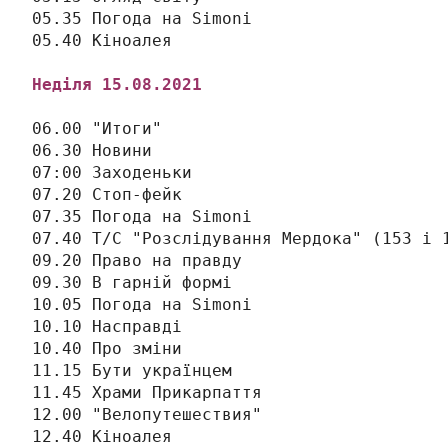
05.35 Погода на Simonі

05.40 Кіноалея

Неділя 
15
.08.2021
06.00 "Итоги"

06.30 Новини

07:00 Заходеньки

07.20 Стоп-фейк

07.35 Погода на Simonі

07.40 Т/С "Розслідування Мердока" (153 і 1
09.20 Право на правду

09.30 В гарній формі

10.05 Погода на Simonі

10.10 Насправді

10.40 Про зміни

11.15 Бути українцем

11.45 Храми Прикарпаття

12.00 "Велопутешествия"

12.40 Кіноалея
