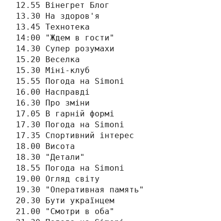
12.55 Вінегрет Блог

13.30 На здоров'я

13.45 Технотека

14:00 "Ждем в гости"

14.30 Супер розумахи

15.20 Веселка

15.30 Міні-клуб

15.55 Погода на Simonі

16.00 Насправді

16.30 Про зміни

17.05 В гарній формі

17.30 Погода на Simonі

17.35 Спортивний інтерес

18.00 Висота

18.30 "Детали"

18.55 Погода на Simonі

19.00 Огляд світу

19.30 "Оперативная память"

20.30 Бути українцем

21.00 "Смотри в оба"
