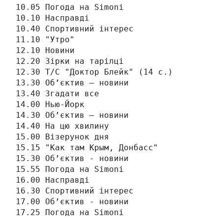
10.05 Погода на Simonі

10.10 Насправді

10.40 Спортивний інтерес

11.10 "Утро"

12.10 Новини

12.20 Зірки на тарілці

12.30 Т/С "Доктор Блейк" (14 с.)

13.30 Об’єктив – новини

13.40 Згадати все

14.00 Нью-Йорк

14.30 Об’єктив – новини

14.40 На цю хвилину

15.00 Візерунок дня

15.15 "Как там Крым, Донбасс"

15.30 Об’єктив - новини

15.55 Погода на Simonі

16.00 Насправді

16.30 Спортивний інтерес

17.00 Об’єктив - новини

17.25 Погода на Simonі
