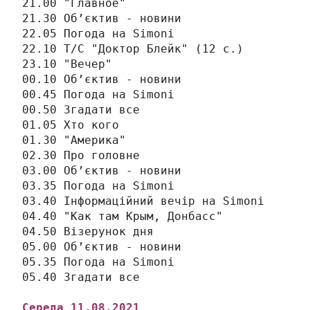
21.00 "Главное"

21.30 Об’єктив - новини

22.05 Погода на Simonі

22.10 Т/С "Доктор Блейк" (12 с.)

23.10 "Вечер"

00.10 Об’єктив - новини

00.45 Погода на Simonі

00.50 Згадати все

01.05 Хто кого

01.30 "Америка"

02.30 Про головне

03.00 Об’єктив - новини

03.35 Погода на Simonі

03.40 Інформаційний вечір на Simonі

04.40 "Как там Крым, Донбасс"

04.50 Візерунок дня

05.00 Об’єктив - новини

05.35 Погода на Simonі

Середа 
11
.08.2021