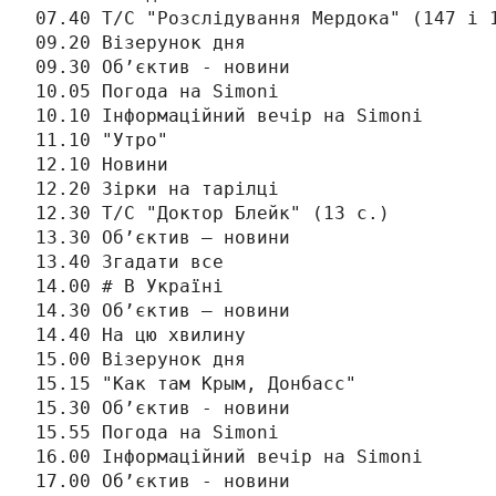
07.40 Т/С "Розслідування Мердока" (147 і 1
09.20 Візерунок дня

09.30 Об’єктив - новини

10.05 Погода на Simonі

10.10 Інформаційний вечір на Simonі

11.10 "Утро"

12.10 Новини

12.20 Зірки на тарілці

12.30 Т/С "Доктор Блейк" (13 с.)

13.30 Об’єктив – новини

13.40 Згадати все

14.00 # В Україні

14.30 Об’єктив – новини

14.40 На цю хвилину

15.00 Візерунок дня

15.15 "Как там Крым, Донбасс"

15.30 Об’єктив - новини

15.55 Погода на Simonі

16.00 Інформаційний вечір на Simonі

17.00 Об’єктив - новини
