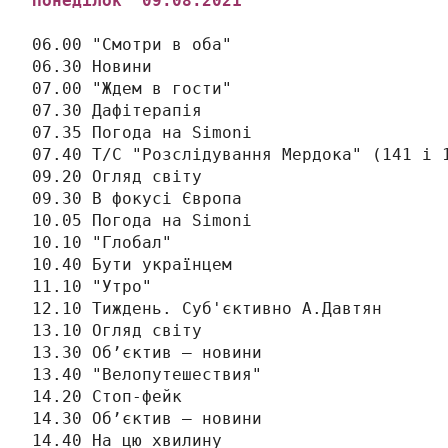
Понеділок 
 09
.0
8
.2021
06.00 "Смотри в оба"

06.30 Новини

07.00 "Ждем в гости"

07.30 Дафітерапія

07.35 Погода на Simonі

07.40 Т/С "Розслідування Мердока" (141 і 1
09.20 Огляд світу

09.30 В фокусі Європа

10.05 Погода на Simonі

10.10 "Глобал"

10.40 Бути українцем

11.10 "Утро"

12.10 Тиждень. Суб'єктивно А.Давтян

13.10 Огляд світу

13.30 Об’єктив – новини

13.40 "Велопутешествия" 

14.20 Стоп-фейк

14.30 Об’єктив – новини

14.40 На цю хвилину
