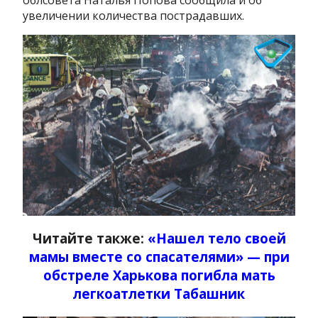
облсовета Наталья Попова сообщила и об
увеличении количества пострадавших.
Читайте также:
«Нашел тело своей
мамы вместе со спасателями» — при
обстреле Харькова погибла мать
легкоатлетки Табашник