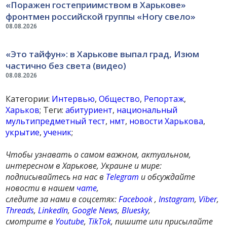
«Поражен гостеприимством в Харькове»
фронтмен российской группы «Ногу свело»
08.08.2026
«Это тайфун»: в Харькове выпал град, Изюм
частично без света (видео)
08.08.2026
Категории:
Интервью
,
Общество
,
Репортаж
,
Харьков
; Теги:
абитуриент
,
национальный
мультипредметный тест
,
нмт
,
новости Харькова
,
укрытие
,
ученик
;
Чтобы узнавать о самом важном, актуальном,
интересном в Харькове, Украине и мире:
подписывайтесь на нас в
Telegram
и обсуждайте
новости в нашем
чате
,
следите за нами в соцсетях:
Facebook
,
Instagram
,
Viber
,
Threads
,
LinkedIn
,
Google News
,
Bluesky
,
смотрите в
Youtube
,
TikTok
, пишите или присылайте