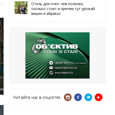
Отель для пчел: чем полезен,
сколько стоит и причем тут урожай
вишен и абрикос
29.05.2026
Мы даже делали гробы — мэр
Чугуева, города, который устоял,
несмотря ни на что
21.05.2026
«ТЦК нарушает закон? Пусть
платят!» Как благодаря штрафу
женщину сняли с учета
15.05.2026
Читайте нас в соцсетях