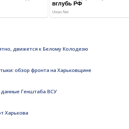
роятно, движется к Белому Колодезю
втыки: обзор фронта на Харьковщине
е данные Генштаба ВСУ
от Харькова