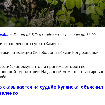
ообщил
Генштаб ВСУ в сводке по состоянию на 16:00.
зи населенного пункта Каменка.
атаки на позиции Сил обороны вблизи Кондрашовки,
российских оккупантов и принимают меры по
аинской территории. На данный момент зафиксирован
абе.
то сказывается на судьбе Купянска, объяснил
валенко