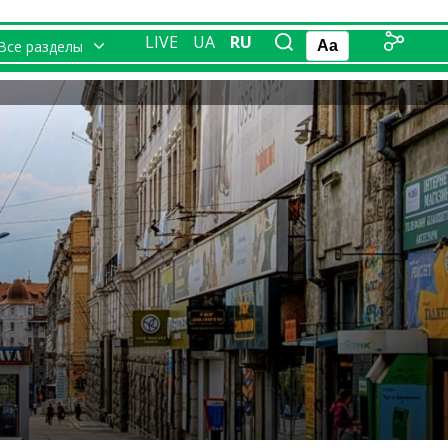
LIVE
UA
RU
Все разделы
Aa