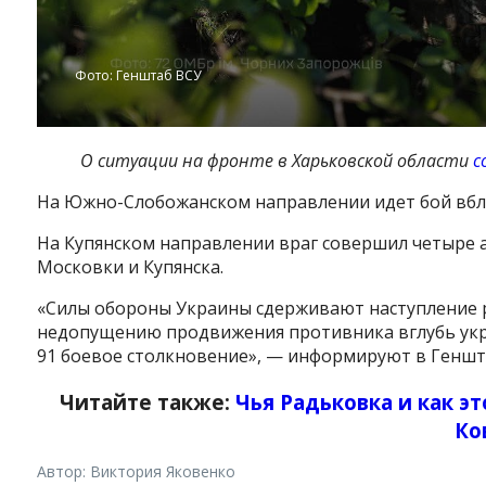
Фото: Генштаб ВСУ
О ситуации на фронте в Харьковской области
с
На Южно-Слобожанском направлении идет бой вбли
На Купянском направлении враг совершил четыре 
Московки и Купянска.
«Силы обороны Украины сдерживают наступление 
недопущению продвижения противника вглубь укр
91 боевое столкновение», — информируют в Геншт
Читайте также:
Чья Радьковка и как э
Ко
Автор: Виктория Яковенко