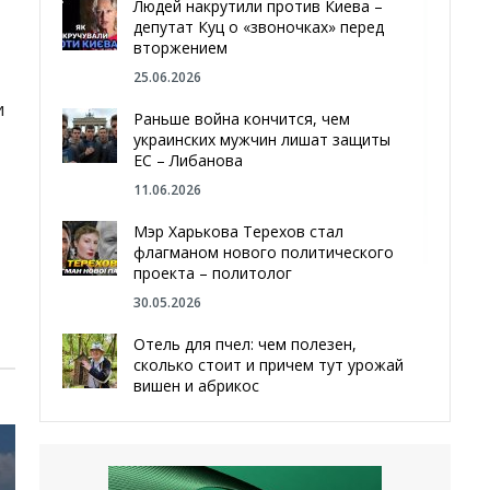
Людей накрутили против Киева –
депутат Куц о «звоночках» перед
вторжением
25.06.2026
и
Раньше война кончится, чем
украинских мужчин лишат защиты
ЕС – Либанова
11.06.2026
Мэр Харькова Терехов стал
-
флагманом нового политического
проекта – политолог
30.05.2026
Отель для пчел: чем полезен,
сколько стоит и причем тут урожай
вишен и абрикос
29.05.2026
Мы даже делали гробы — мэр
Чугуева, города, который устоял,