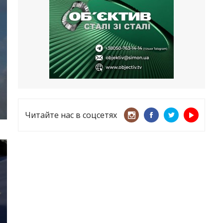
несмотря ни на что
21.05.2026
«ТЦК нарушает закон? Пусть
платят!» Как благодаря штрафу
женщину сняли с учета
15.05.2026
Читайте нас в соцсетях