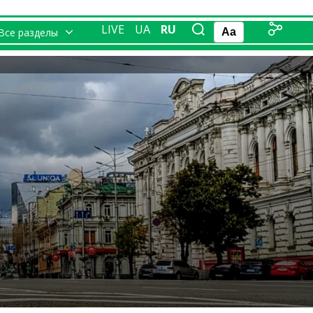
LIVE
UA
RU
Все разделы
Aa