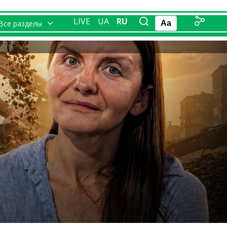
LIVE
UA
RU
Все разделы
Aa