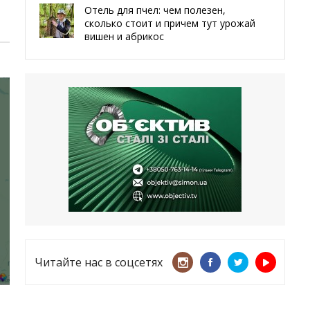
Отель для пчел: чем полезен,
сколько стоит и причем тут урожай
вишен и абрикос
29.05.2026
Мы даже делали гробы — мэр
Чугуева, города, который устоял,
несмотря ни на что
21.05.2026
«ТЦК нарушает закон? Пусть
платят!» Как благодаря штрафу
женщину сняли с учета
15.05.2026
Читайте нас в соцсетях