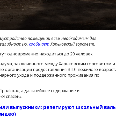
обустройство помещений всем необходимым для
нвалидностью,
сообщает
Харьковский горсовет.
гут одновременно находиться до 20 человек.
ндума, заключенного между Харьковским горсоветом и
по организации предоставления ВПЛ пожилого возраст
онарного ухода и поддержанного проживания по
роліска», а дальнейшее содержание и
Я спасен».
или выпускники: репетируют школьный валь
видео)