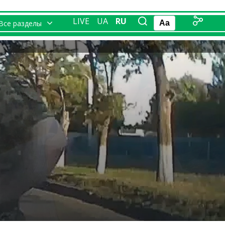
LIVE
UA
RU
Все разделы
Aa