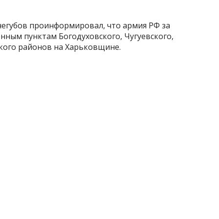
негубов проинформировал, что армия РФ за
енным пунктам Богодуховского, Чугуевского,
кого районов на Харьковщине.