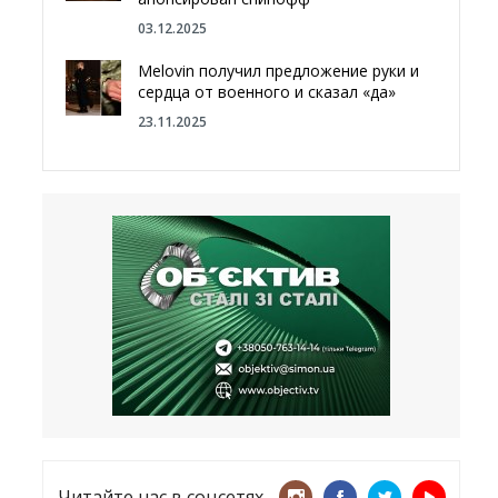
03.12.2025
Melovin получил предложение руки и
сердца от военного и сказал «да»
23.11.2025
Отгородиться от России болотами:
Латвия хочет восстановить
естественный барьер
23.09.2025
Врачи назвали спрей для носа,
который поможет предотвратить
COVID-19 – CNN
12.09.2025
Читайте нас в соцсетях