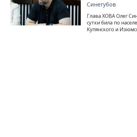
Синегубов
Глава ХОВА Олег Си
сутки била по насел
Купянского и Изюмс
Instagram
Facebook
Twitter
Youtube