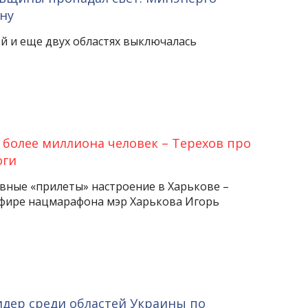
ну
ой и еще двух областях выключалась
 более миллиона человек – Терехов про
оги
вные «прилеты» настроение в Харькове –
эфире нацмарафона мэр Харькова Игорь
идер среди областей Украины по