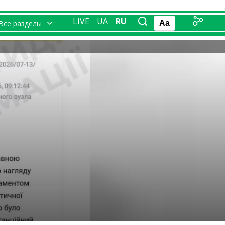
LIVE
UA
RU
Все разделы
Aa