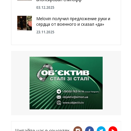
03.12.2025
Melovin получил предложение руки и
сердца от военного и сказал «да»
23.11.2025
Отгородиться от России болотами:
Латвия хочет восстановить
естественный барьер
23.09.2025
Врачи назвали спрей для носа,
который поможет предотвратить
COVID-19 – CNN
12.09.2025
Читайте нас в соцсетях