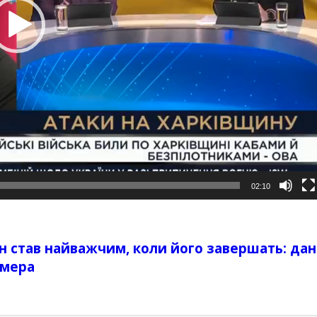
02:10
 став найважчим, коли його завершать: дан
мера