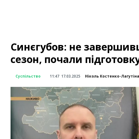
Синєгубов: не заверши
сезон, почали підготовк
Суспільство
11:47
17.03.2025
Ніколь Костенко-Лагутін