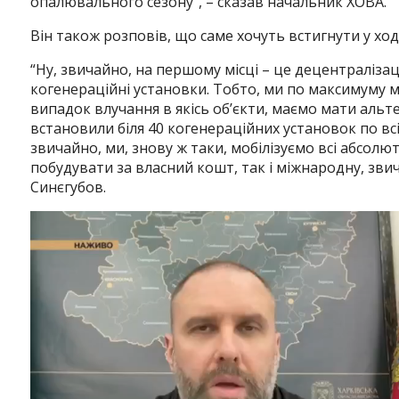
опалювального сезону”, – сказав начальник ХОВА.
Він також розповів, що саме хочуть встигнути у ході
“Ну, звичайно, на першому місці – це децентралізац
когенераційні установки. Тобто, ми по максимуму м
випадок влучання в якісь об’єкти, маємо мати альт
встановили біля 40 когенераційних установок по всій
звичайно, ми, знову ж таки, мобілізуємо всі абсолют
побудувати за власний кошт, так і міжнародну, звич
Синєгубов.
Відеопрогравач