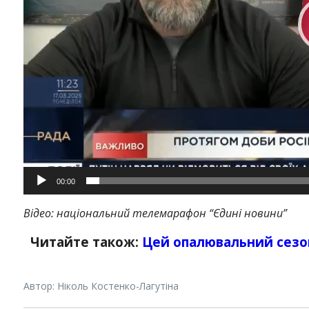
Instagram
Facebook
Twitter
Youtube
00:00
Відео: національний телемарафон “Єдині новини”
Читайте також:
Цей опалювальний сезон
Автор: Ніколь Костенко-Лагутіна