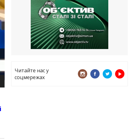
все
21.05.2026
«ТЦК порушує закон? Нехай
платять!» Як завдяки штрафу жінку
виключили з обліку
15.05.2026
Читайте нас у
соцмережах
і