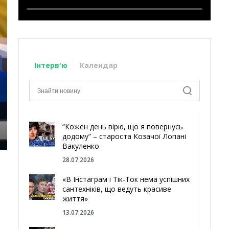
Інтерв'ю
Календар
“Кожен день вірю, що я повернусь
додому” – староста Козачої Лопані
Вакуленко
28.07.2026
«В Інстаграм і Тік-Ток нема успішних
сантехніків, що ведуть красиве
життя»
13.07.2026