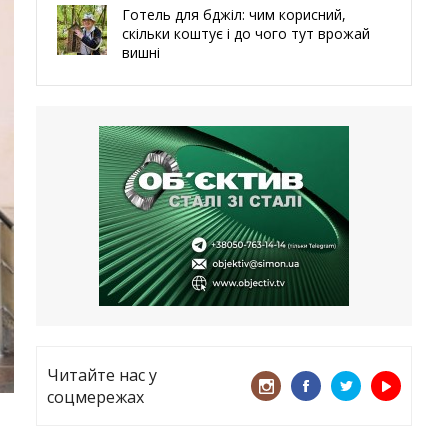
Готель для бджіл: чим корисний,
скільки коштує і до чого тут врожай
вишні
29.05.2026
Ми навіть робили труни – мер
Чугуєва, міста, яке встояло попри
все
21.05.2026
«ТЦК порушує закон? Нехай
платять!» Як завдяки штрафу жінку
виключили з обліку
15.05.2026
Читайте нас у
соцмережах