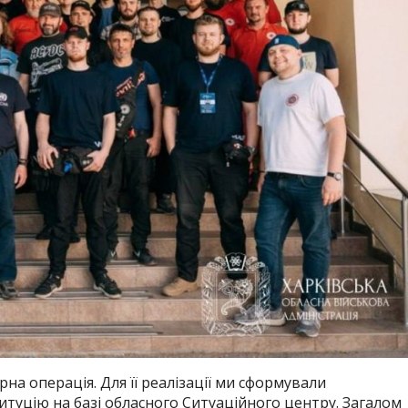
а операція. Для її реалізації ми сформували
туцію на базі обласного Ситуаційного центру. Загалом