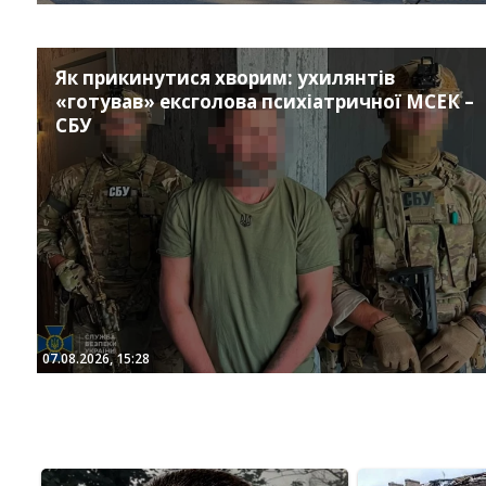
Як прикинутися хворим: ухилянтів
«готував» ексголова психіатричної МСЕК –
СБУ
07.08.2026, 15:28