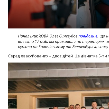
Начальник ХОВА Олег Синєгубов
повідомив
, що н
вивезти 17 осіб, які проживали на територіях,
пункти на Золочівському та Великобурлуцькому
Серед евакуйованих – двоє дітей. Це дівчатка 5-ти т