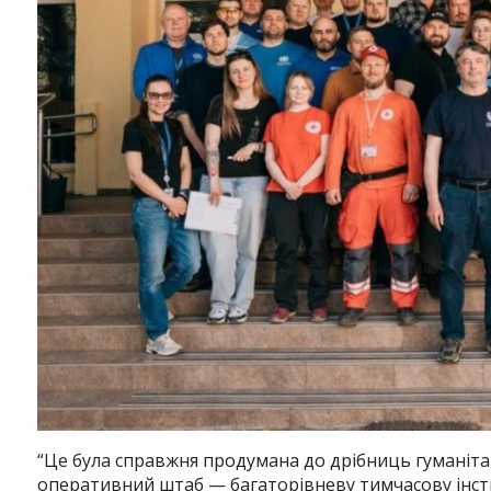
Instagram
Facebook
Twitter
Youtube
“
Це була справжня продумана до дрібниць гуманітарн
оперативний штаб — багаторівневу тимчасову інсти