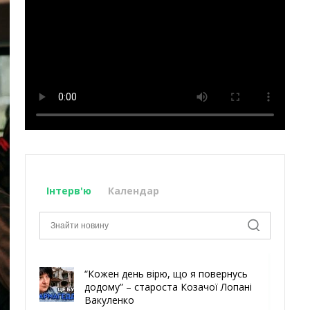
Інтерв'ю
Календар
“Кожен день вірю, що я повернусь
додому” – староста Козачої Лопані
Вакуленко