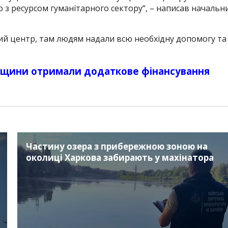
о з ресурсом гуманітарного сектору
“, – написав начальн
ий центр, там людям надали всю необхідну допомогу та
вщини отримали додаткове фінансування
Частину озера з прибережною зоною на
околиці Харкова забирають у махінатора