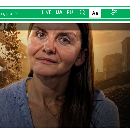
LIVE
UA
RU
розділи
Aa