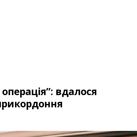
операція”: вдалося
прикордоння
а