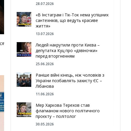
28.07.2026
«В Інстаграм і Тік-Ток нема успішних
сантехніків, що ведуть красиве
життя»
13.07.2026
ся
Людей накрутили проти Києва –
депутатка Куц про «дзвіночки»
перед вторгненням
25.06.2026
Раніше війні кінець, ніж чоловіків з
України позбавлять захисту ЄС –
Лібанова
11.06.2026
Мер Харкова Терехов став
флагманом нового політичного
проєкту – політолог
30.05.2026