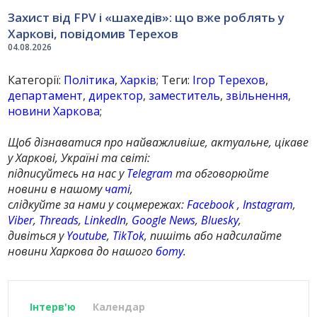
Захист від FPV і «шахедів»: що вже роблять у
Харкові, повідомив Терехов
04.08.2026
Категорії:
Політика
,
Харків
; Теги:
Ігор Терехов
,
департамент
,
директор
,
заместитель
,
звільнення
,
новини Харкова
;
Щоб дізнаватися про найважливіше, актуальне, цікаве
у Харкові, Україні та світі:
підписуйтесь на нас у
Telegram
та обговорюйте
новини в нашому
чаті
,
слідкуйте за нами у соцмережах:
Facebook
,
Instagram
,
Viber
,
Threads
,
LinkedIn
,
Google News
,
Bluesky
,
дивіться у
Youtube
,
TikTok
, пишіть або надсилайте
новини Харкова до нашого
боту
.
Інтерв'ю
Календар