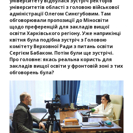
університету відбулася зустріч ректорів
університетів області з головою військової
адміністрації Олегом Синєгубовим. Там
обговорювали пропозиції до Міносвіти
щодо преференцій для закладів вищої
освіти Харківського регіону. Уже наприкінці
квітня була подібна зустріч з Головою
комітету Верховної Ради з питань освіти
Сергієм Бабаком. Потім були ще зустрічі.
Про головне: якась реальна користь для
закладів вищої освіти у фронтовій зоні з тих
обговорень була?