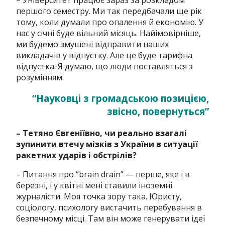
першого семестру. Ми так передбачали ще рік
тому, коли думали про опалення й економію. У
нас у січні буде вільний місяць. Найімовірніше,
ми будемо змушені відправити наших
викладачів у відпустку. Але це буде тарифна
відпустка. Я думаю, що люди поставляться з
розумінням.
“Науковці з громадською позицією,
звісно, повернуться”
– Тетяно Євгеніївно, чи реально взагалі
зупинити втечу мізків з України в ситуації
ракетних ударів і обстрілів?
– Питання про “brain drain” — перше, яке і в
березні, і у квітні мені ставили іноземні
журналісти. Моя точка зору така. Юристу,
соціологу, психологу вистачить перебування в
безпечному місці. Там він може генерувати ідеї