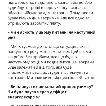
підготовлено, надіслано в казначейство. Але
куди йдуть гроші в першу чергу, визначає
обласна військова адміністрація. Тому інколи
буває кілька днів затримка. Але все одно всі
отримують заробітну плату.
– Чи є ясність у цьому питанні на наступний
рік?
– Ми готуємося до того, що ситуація з січня
наступного року може змінитися. Цей рік ми
закроїмо без проблем, але що буде в
наступному році, ми подивимося. Це, зокрема,
буде залежати й від того, яка буде
спроможність наших студентів сплачувати
контракт. Ми залежимо від цих грошей також.
– Ви плануєте навчальний процес узимку?
Чи буде пауза через дефіцит
енергоресурсів?
– Університет працює зараз за розкладом