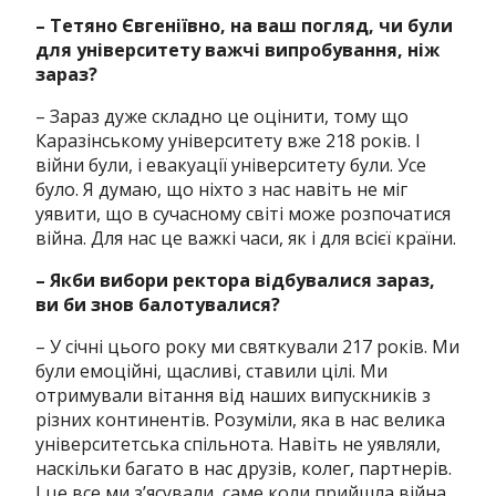
– Тетяно Євгеніївно, на ваш погляд, чи були
для університету важчі випробування, ніж
зараз?
– Зараз дуже складно це оцінити, тому що
Каразінському університету вже 218 років. І
війни були, і евакуації університету були. Усе
було. Я думаю, що ніхто з нас навіть не міг
уявити, що в сучасному світі може розпочатися
війна. Для нас це важкі часи, як і для всієї країни.
– Якби вибори ректора відбувалися зараз,
ви би знов балотувалися?
– У січні цього року ми святкували 217 років. Ми
були емоційні, щасливі, ставили цілі. Ми
отримували вітання від наших випускників з
різних континентів. Розуміли, яка в нас велика
університетська спільнота. Навіть не уявляли,
наскільки багато в нас друзів, колег, партнерів.
І це все ми зʼясували, саме коли прийшла війна.