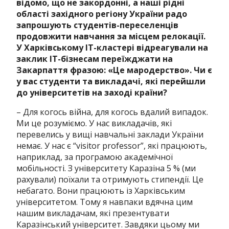
відомо, що не закордонні, а наші рідні
області західного регіону України радо
запрошують студентів-переселенців
продовжити навчання за місцем релокації.
У Харківському ІТ-кластері відреагували на
заклик ІТ-бізнесам переїжджати на
Закарпаття фразою: «Це мародерство». Чи є
у вас студенти та викладачі, які перейшли
до університетів на заході країни?
– Для когось війна, для когось вдалий випадок.
Ми це розуміємо. У нас викладачів, які
перевелись у вищі навчальні заклади України
немає. У нас є “visitor professor”, які працюють,
наприклад, за програмою академічної
мобільності. З університету Каразіна 5 % (ми
рахували) поїхали та отримують стипендії. Це
небагато. Вони працюють із Харківським
університетом. Тому я навпаки вдячна цим
нашим викладачам, які презентувати
Каразінський університет. Завдяки цьому ми