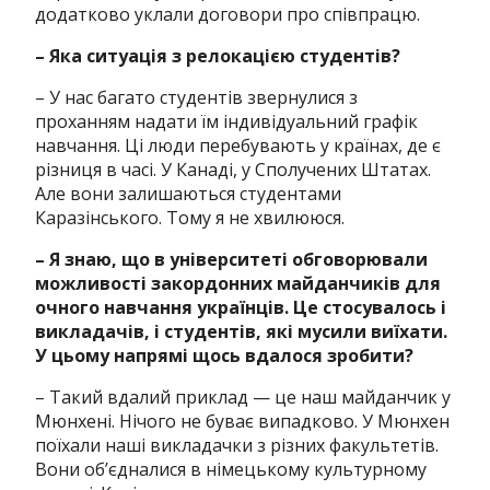
додатково уклали договори про співпрацю.
– Яка ситуація з релокацією студентів?
– У нас багато студентів звернулися з
проханням надати їм індивідуальний графік
навчання. Ці люди перебувають у країнах, де є
різниця в часі. У Канаді, у Сполучених Штатах.
Але вони залишаються студентами
Каразінського. Тому я не хвилююся.
– Я знаю, що в університеті обговорювали
можливості закордонних майданчиків для
очного навчання українців. Це стосувалось і
викладачів, і студентів, які мусили виїхати.
У цьому напрямі щось вдалося зробити?
– Такий вдалий приклад — це наш майданчик у
Мюнхені. Нічого не буває випадково. У Мюнхен
поїхали наші викладачки з різних факультетів.
Вони обʼєдналися в німецькому культурному