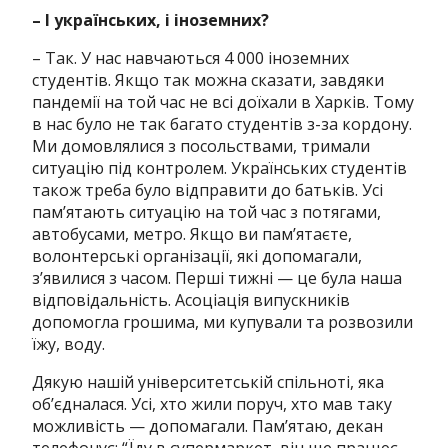
– І українських, і іноземних?
– Так. У нас навчаються 4 000 іноземних
студентів. Якщо так можна сказати, завдяки
пандемії на той час не всі доїхали в Харків. Тому
в нас було не так багато студентів з-за кордону.
Ми домовлялися з посольствами, тримали
ситуацію під контролем. Українських студентів
також треба було відправити до батьків. Усі
памʼятають ситуацію на той час з потягами,
автобусами, метро. Якщо ви памʼятаєте,
волонтерські організації, які допомагали,
зʼявилися з часом. Перші тижні — це була наша
відповідальність. Асоціація випускників
допомогла грошима, ми купували та розвозили
їжу, воду.
Дякую нашій університетській спільноті, яка
обʼєдналася. Усі, хто жили поруч, хто мав таку
можливість — допомагали. Памʼятаю, декан
телефонує: “Їду в супермаркет, він ще працює.