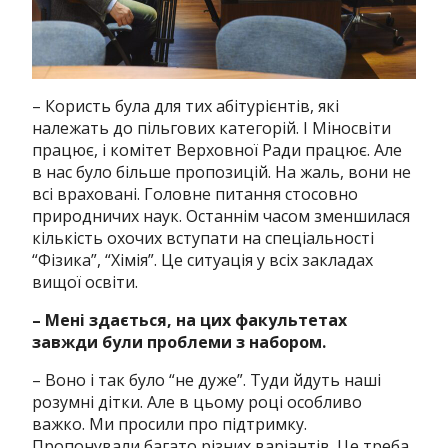
– Користь була для тих абітурієнтів, які
належать до пільгових категорій. І Міносвіти
працює, і комітет Верховної Ради працює. Але
в нас було більше пропозицій. На жаль, вони не
всі враховані. Головне питання стосовно
природничих наук. Останнім часом зменшилася
кількість охочих вступати на спеціальності
“Фізика”, “Хімія”. Це ситуація у всіх закладах
вищої освіти.
– Мені здається, на цих факультетах
завжди були проблеми з набором.
– Воно і так було “не дуже”. Туди йдуть наші
розумні дітки. Але в цьому році особливо
важко. Ми просили про підтримку.
Пропонували багато різних варіантів. Це треба