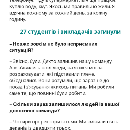
Куплю воду, їжу”. Якось ми правильно жили. Я
вдячна кожному за кожний день, за кожну
годину.
27 студентів і викладачів загинули
– Невже зовсім не було неприємних
ситуацій?
– Звісно, були. Дехто залишив нашу команду.
Але зʼявились нові люди, на яких я могла
розраховувати, які підставили плече,
обʼєдналися. Вони розуміли, що зараз не до
посад і зʼясування якихось питань. Ми робили
саме те, що повинні були робити.
– Скільки зараз залишилося людей із вашої
довоєнної команди?
– Чотири проректори із семи. Ми змінили пʼять
деканів із двадцяти трьох.