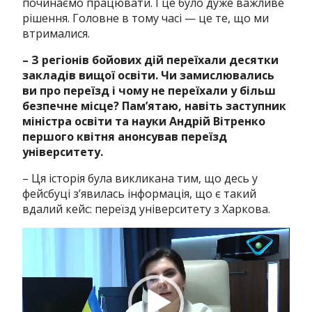
починаємо працювати. І це було дуже важливе
рішення. Головне в тому часі — це те, що ми
втрималися.
– З регіонів бойових дій переїхали десятки
закладів вищої освіти. Чи замислювались
ви про переїзд і чому не переїхали у більш
безпечне місце?
Памʼятаю, навіть
заступник
міністра освіти та науки Андрій Вітренко
першого квітня анонсував переїзд
університету.
– Ця історія була викликана тим, що десь у
фейсбуці зʼявилась інформація, що є такий
вдалий кейс: переїзд університету з Харкова.
Відеопрогравач