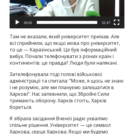
00:00
01:47
Там не вказали, який університет приїхав. Але
всі сприйняли, що якщо мова про університет,
то це — Каразінський. Це був інформаційний
вибух. Почали телефонувати з різних країн і
континентів: це правда? Люди були налякані.
Зателефонувала тоді голові військової
адміністрації та спитала: “Може, я щось не знаю
і не розумію, але ми плануємо залишатися в
Харкові”. Нас запевнили, що Збройні Сили
тримають оборону. Харків стоїть, Харків
бореться.
Я зібрала засідання Вченої ради: ухвалімо
спільне рішення. Університет — це символ
Харкова, серце Харкова. Якщо ми будемо