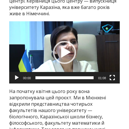
центрі. Керівниця цього центру — випускниця
університету Каразіна, яка вже багато років
живе в Німеччині.
Відеопрогравач
00:00
01:08
На початку квітня цього року вона
запропонувала цей проєкт. Ми в Мюнхені
відкрили представництва чотирьох
факультетів нашого університету —
біологічного, Каразінської школи бізнесу,
філософського, факультету математики й