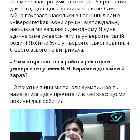
хто мене знає, розуміє, що це так. А приходимо
для того, щоб щось зробити корисне. Саме
війна показала, наскільки в нас цінні люди в
університеті; які вони дружні, відповідальні;
наскільки ми важливі одне одному. Я дуже
вдячна саме університету та університетській
родині. Якби не було університетської родини, я
б цього всього не витримала.
– Чим відрізняється робота ректорки
університету імені В. Н. Каразіна до війни й
зараз?
– З початку війни ми почали думати, навіть
намагатися щось прочитати в книжках: що ми
повинні далі робити?
Відеопрогравач