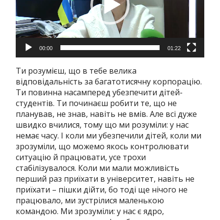
00:00
01:22
Ти розумієш, що в тебе велика
відповідальність за багатотисячну корпорацію.
Ти повинна насамперед убезпечити дітей-
студентів. Ти починаєш робити те, що не
планував, не знав, навіть не вмів. Але всі дуже
швидко вчилися, тому що ми розуміли: у нас
немає часу. І коли ми убезпечили дітей, коли ми
зрозуміли, що можемо якось контролювати
ситуацію й працювати, усе трохи
стабілізувалося. Коли ми мали можливість
перший раз приїхати в університет, навіть не
приїхати – пішки дійти, бо тоді ще нічого не
працювало, ми зустрілися маленькою
командою. Ми зрозуміли: у нас є ядро,