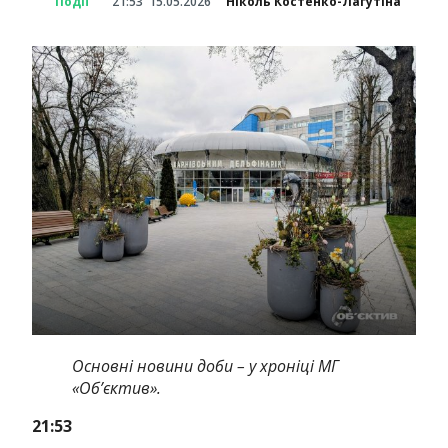
Події
21:53
15.05.2026
Ніколь Костенко-Лагутіна
Основні новини доби – у хроніці МГ
«Об’єктив».
21:53