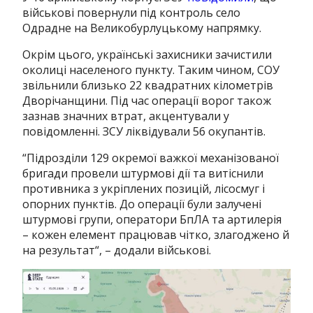
військові повернули під контроль село
Одрадне на Великобурлуцькому напрямку.
Окрім цього, українські захисники зачистили
околиці населеного пункту. Таким чином, СОУ
звільнили близько 22 квадратних кілометрів
Дворічанщини. Під час операції ворог також
зазнав значних втрат, акцентували у
повідомленні. ЗСУ ліквідували 56 окупантів.
“Підрозділи 129 окремої важкої механізованої
бригади провели штурмові дії та витіснили
противника з укріплених позицій, лісосмуг і
опорних пунктів. До операції були залучені
штурмові групи, оператори БпЛА та артилерія
– кожен елемент працював чітко, злагоджено й
на результат“, – додали військові.