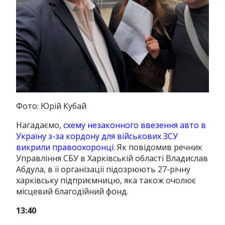
Фото: Юрій Кубай
Нагадаємо,
схему незаконного ввезення авто в
Україну з-за кордону для військових ЗСУ
викрили правоохоронці.
Як повідомив речник
Управління СБУ в Харківській області Владислав
Абдула, в її організації підозрюють 27-річну
харківську підприємницю, яка також очолює
місцевий благодійний фонд.
13:40