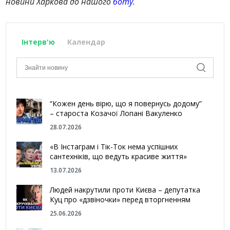
новини Харкова до нашого
боту
.
Інтерв'ю
Календар
“Кожен день вірю, що я повернусь додому”
– староста Козачої Лопані Вакуленко
28.07.2026
«В Інстаграм і Тік-Ток нема успішних
сантехніків, що ведуть красиве життя»
13.07.2026
Людей накрутили проти Києва – депутатка
Куц про «дзвіночки» перед вторгненням
25.06.2026