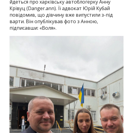
йдеться про харківську автоблогерку Анну
Крівуц (Danger.ann). Її адвокат Юрій Кубай
повідомив, що дівчину вже випустили з-під
варти. Він опублікував фото з Анною,
підписавши: «Воля».