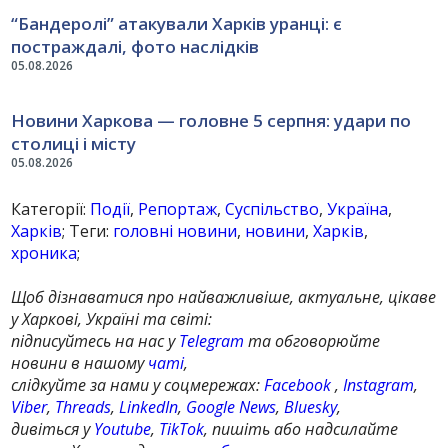
“Бандеролі” атакували Харків уранці: є
постраждалі, фото наслідків
05.08.2026
Новини Харкова — головне 5 серпня: удари по
столиці і місту
05.08.2026
Категорії:
Події
,
Репортаж
,
Суспільство
,
Україна
,
Харків
; Теги:
головні новини
,
новини
,
Харків
,
хроника
;
Щоб дізнаватися про найважливіше, актуальне, цікаве
у Харкові, Україні та світі:
підписуйтесь на нас у
Telegram
та обговорюйте
новини в нашому
чаті
,
слідкуйте за нами у соцмережах:
Facebook
,
Instagram
,
Viber
,
Threads
,
LinkedIn
,
Google News
,
Bluesky
,
дивіться у
Youtube
,
TikTok
, пишіть або надсилайте