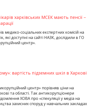
ікарів харківських МСЕК мають пенсії –
арації
рів медико-соціальних експертних комісій на
к, які доступні на сайті НАЗК, дослідили в ГО
орупційний центр».
му»: вартість підземних шкіл в Харкові
икорупційний центр» порівняв ціни на
ркові та області. Так антикорупціонери
ідомлення ХОВА про «спекуляції у медіа на
ництва захисних споруд у навчальних закладах