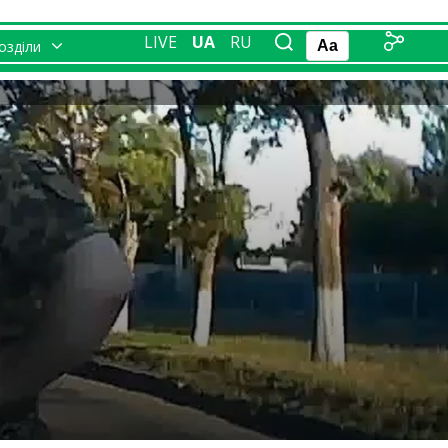
LIVE
UA
RU
розділи
Aa