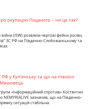
про окупацію Піщаного – чи це так?
 війни (ISW) розвіяли чергові фейки росіян,
хів” ЗС РФ на Південно-Слобожанському та
ках.
 РФ у Куп’янську та що на півночі
в Машовець
 групи «Інформаційний спротив» Костянтин
ю NEMYRIALIVE зазначив, що на Південно-
ямку ситуація стабільна.