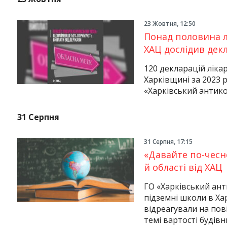
23 Жовтня, 12:50
Понад половина л
ХАЦ дослідив декл
120 декларацій ліка
Харківщині за 2023 рі
«Харківський антик
31 Серпня
31 Серпня, 17:15
Instagram
Facebook
Twitter
Youtube
«Давайте по-чесно
й області від ХАЦ
ГО «Харківський ант
підземні школи в Ха
відреагували на пов
темі вартості будів