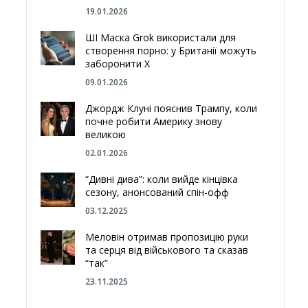
19.01.2026
ШІ Маска Grok використали для
створення порно: у Британії можуть
заборонити Х
09.01.2026
Джордж Клуні пояснив Трампу, коли
почне робити Америку знову
великою
02.01.2026
“Дивні дива”: коли вийде кінцівка
сезону, анонсований спін-офф
03.12.2025
Меловін отримав пропозицію руки
та серця від військового та сказав
“так”
23.11.2025
Відгородитись від Росії болотами: