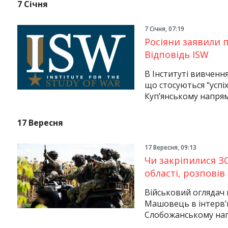
7 Січня
7 Січня, 07:19
Росіяни заявили 
Відповідь ISW
В Інституті вивчення
що стосуються “успі
Куп’янському напрям
17 Вересня
17 Вересня, 09:13
Чи закріпилися ЗС
області, розпові
Військовий оглядач
Машовець в інтерв’
Слобожанському напр