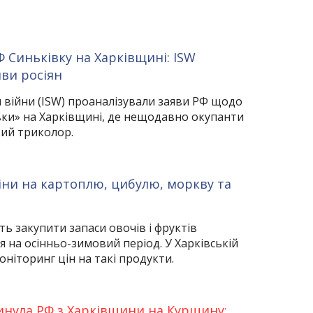
 Синьківку на Харківщині: ISW
яви росіян
я війни (ISW) проаналізували заяви РФ щодо
вки» на Харківщині, де нещодавно окупанти
кий триколор.
ціни на картоплю, цибулю, моркву та
ть закупити запаси овочів і фруктів
я на осінньо-зимовий період. У Харківській
оніторинг цін на такі продукти.
кинула РФ з Харківщини на Курщину: