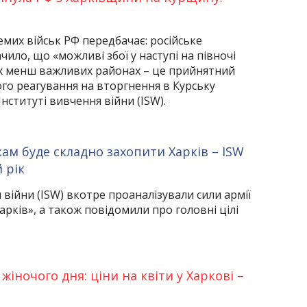
мих військ РФ передбачає: російське
ило, що «можливі збої у наступі на півночі
х менш важливих районах – це прийнятний
го реагування на вторгнення в Курську
Інституті вивчення війни (ISW).
ам буде складно захопити Харків – ISW
 рік
 війни (ISW) вкотре проаналізували сили армії
арків», а також повідомили про головні цілі
іночого дня: ціни на квіти у Харкові –