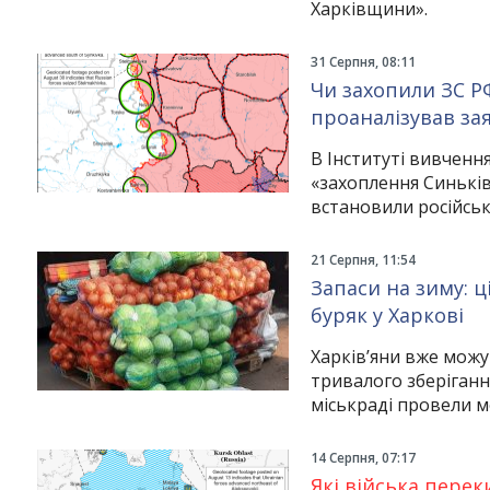
Харківщини».
31 Серпня, 08:11
Чи захопили ЗС РФ
проаналізував за
В Інституті вивченн
«захоплення Синькі
встановили російсь
21 Серпня, 11:54
Запаси на зиму: 
буряк у Харкові
Харків’яни вже можу
тривалого зберіганн
міськраді провели м
14 Серпня, 07:17
Які війська пере