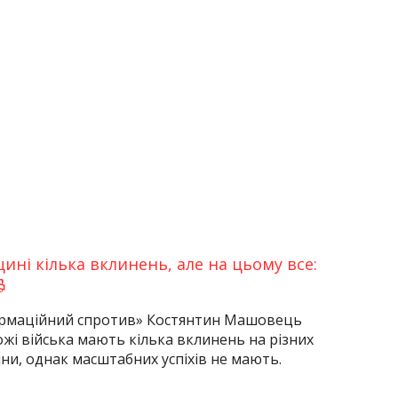
ині кілька вклинень, але на цьому все:

ормаційний спротив» Костянтин Машовець
жі війська мають кілька вклинень на різних
и, однак масштабних успіхів не мають.