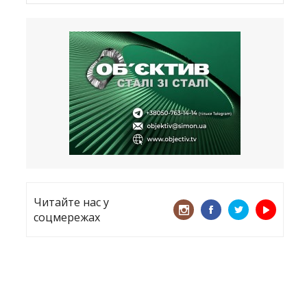
Латвія хоче відновити природний
бар’єр
23.09.2025
Лікарі назвали спрей для носа, що
допоможе запобігти COVID-19 –
CNN
12.09.2025
Читайте нас у
соцмережах