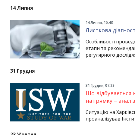
14 Липня
14 Липня, 15:43
Листкова діагност
Особливості проведе
етапи та рекомендац
регулярного дослідж
31 Грудня
31 Грудня, 07:29
Що відбувається 
напрямку – аналіз
Ситуацію на Харківс
проаналізував Інстит
23 Жовтня