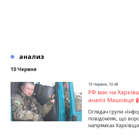
анализ
10 Червня
10 Червня, 13:48
РФ має на Харківщ
аналіз Машовця 
Оглядач групи «Інф
повідомляє, що воро
напрямках Харківщин