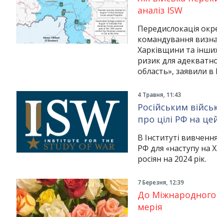
аналіз ISW
Передислокація окре
командування визнач
Харківщини та інши
ризик для адекватно
область», заявили в 
4 Травня, 11:43
Російським військ
про цілі РФ на цей
В Інституті вивчення
РФ для «наступу на Х
росіян на 2024 рік.
7 Березня, 12:39
До Міжнародного ж
мерія