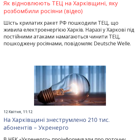
Як відновлюють ТЕЦ на Харківщині, яку
розбомбили росіяни (відео)
Шість крилатих ракет РФ пошкодили ТЕЦ, що
живила електроенергією Харків. Наразі у Харкові під
постійними атаками намагаються чинити ТЕЦ,
пошкоджену росіянами, повідомляє Deutsche Welle.
12 Квітня, 11:12
На Харківщині знеструмлено 210 тис.
абонентів – Укренерго
В НЕК «Укренерго» проінформували про поточну