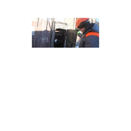
17 Січня, 15:04
Ракетні удари по Харкову: більшість
абонентів вже зі світлом (фото)
Енергетики відновили електропостачання для
більшості споживачів, знеструмлених через ракетні
удари по Харкову ввечері 16 січня.