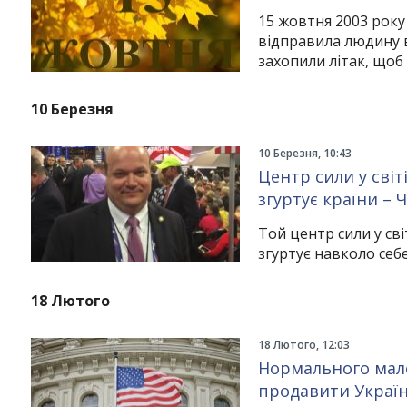
15 жовтня 2003 року 
відправила людину в
захопили літак, щоб 
10 Березня
10 Березня, 10:43
Центр сили у світ
згуртує країни – 
Той центр сили у сві
згуртує навколо себ
18 Лютого
18 Лютого, 12:03
Нормального мало
продавити Україн