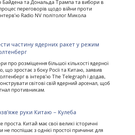
о Байдена та Дональда Трампа та вибори в
роцес переговорів щодо війни проти
 інтерв’ю Radio NV політолог Микола
сти частину ядерних ракет у режим
толтенберг
и про розміщення більшої кількості ядерної
, що зростає з боку Росії та Китаю, заявив
олтенберг в інтерв’ю The Telegraph і додав,
нструвати світові свій ядерний арсенал, щоб
игнал противникам.
розв’яже руки Китаю – Кулеба
 проста. Китай має свої великі історичні
 не поспішає з однієї простої причини: для