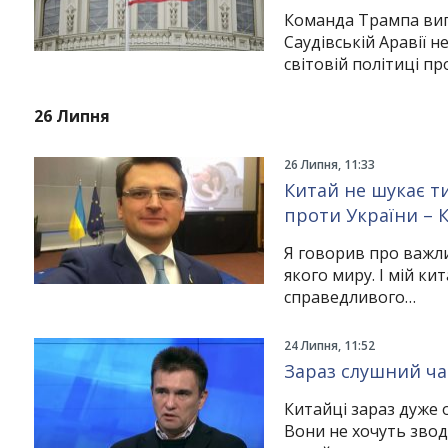
Instagram
Facebook
Twitter
Youtube
Команда Трампа випр
Саудівській Аравії 
світовій політиці п
26 Липня
26 Липня, 11:33
Китай не шукає т
проти України – 
Я говорив про важли
якого миру. І мій ки
справедливого…
24 Липня, 11:52
Зараз слушний ча
Китайці зараз дуже 
Вони не хочуть звод