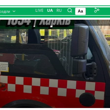
LIVE
UA
RU
розділи
Aa