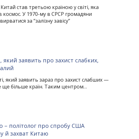
Китай став третьою країною у світі, яка
 космос. У 1970-му в СРСР громадяни
вирватися за “залізну завісу”
і, який заявить про захист слабких,
Чалий
ті, який заявить зараз про захист слабших —
е ще більше країн. Таким центром…
 – політолог про спробу США
у й захват Китаю