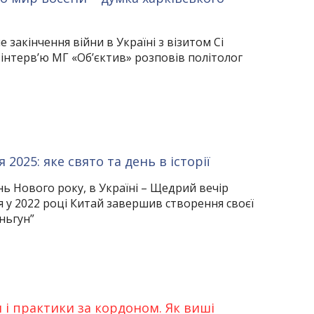
е закінчення війни в Україні з візитом Сі
 інтерв’ю МГ «Об’єктив» розповів політолог
 2025: яке свято та день в історії
нь Нового року, в Україні – Щедрий вечір
я у 2022 році Китай завершив створення своєї
яньгун”
 і практики за кордоном. Як виші