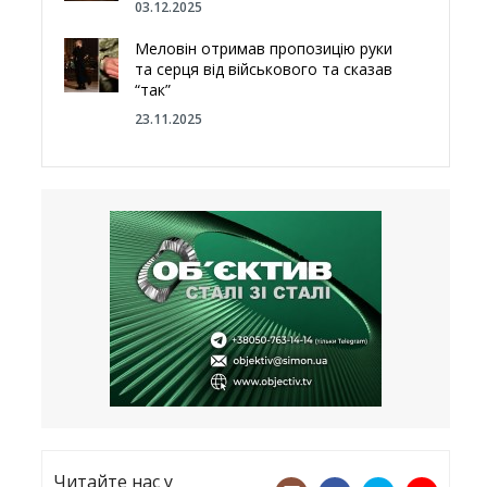
03.12.2025
Меловін отримав пропозицію руки
та серця від військового та сказав
“так”
23.11.2025
Відгородитись від Росії болотами:
Латвія хоче відновити природний
бар’єр
23.09.2025
Лікарі назвали спрей для носа, що
допоможе запобігти COVID-19 –
CNN
12.09.2025
Читайте нас у