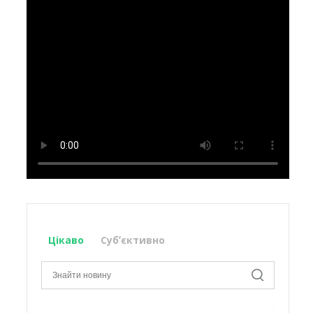
Цікаво
Субʼєктивно