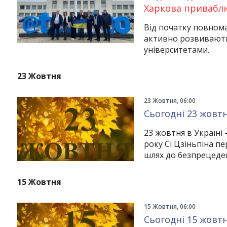
Харкова привабл
Від початку повном
активно розвивають
університетами.
23 Жовтня
23 Жовтня, 06:00
Сьогодні 23 жовтня
23 жовтня в Україні
року Сі Цзіньпіна п
шлях до безпрецеде
15 Жовтня
15 Жовтня, 06:00
Сьогодні 15 жовтня