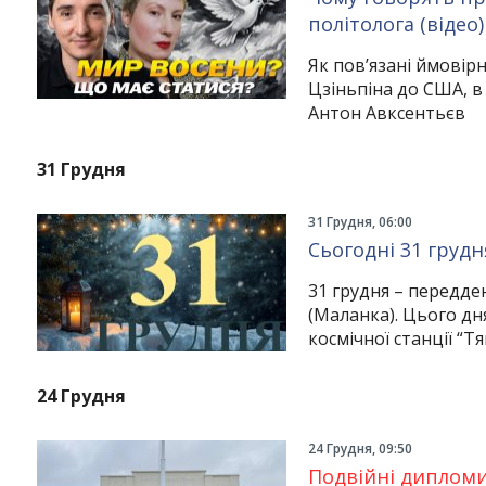
політолога (відео)
Як пов’язані ймовірн
Цзіньпіна до США, в
Антон Авксентьєв
31 Грудня
31 Грудня, 06:00
Сьогодні 31 грудня
31 грудня – передде
(Маланка). Цього дн
космічної станції “Т
24 Грудня
24 Грудня, 09:50
Подвійні дипломи