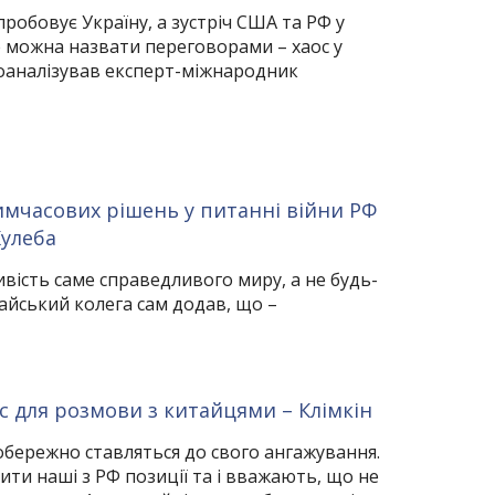
обовує Україну, а зустріч США та РФ у
не можна назвати переговорами – хаос у
роаналізував експерт-міжнародник
имчасових рішень у питанні війни РФ
Кулеба
вість саме справедливого миру, а не будь-
тайський колега сам додав, що –
с для розмови з китайцями – Клімкін
обережно ставляться до свого ангажування.
ити наші з РФ позиції та і вважають, що не