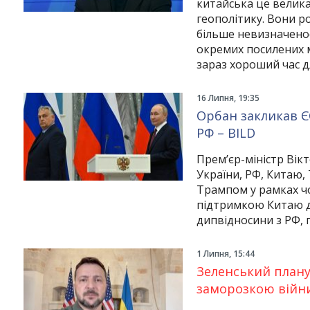
китайська це велика
геополітику. Вони 
більше невизначено
окремих посилених 
зараз хороший час д
16 Липня, 19:35
Орбан закликав Є
РФ – BILD
Прем’єр-міністр Вікт
України, РФ, Китаю
Трампом у рамках ч
підтримкою Китаю дл
дипвідносини з РФ, 
1 Липня, 15:44
Зеленський плану
заморозкою війни