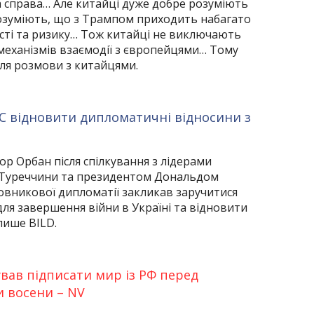
 справа… Але китайці дуже добре розуміють
розуміють, що з Трампом приходить набагато
сті та ризику… Тож китайці не виключають
механізмів взаємодії з європейцями… Тому
ля розмови з китайцями.
С відновити дипломатичні відносини з
ор Орбан після спілкування з лідерами
, Туреччини та президентом Дональдом
овникової дипломатії закликав заручитися
я завершення війни в Україні та відновити
пише BILD.
вав підписати мир із РФ перед
 восени – NV