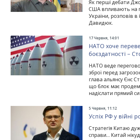
Як перші дебати Дж
США впливають на п
України, розповів в
Давидюк.
17 Червня, 14:01
НАТО хоче переве
боєздатності – С
НАТО веде переговор
зброї перед загрозою
глава альянсу Єнс Ст
що блок має продемо
надіслати прямий с
5 Червня, 11:12
Успіх РФ у війні 
Стратегія Китаю дуже
справи… Китай нікуди