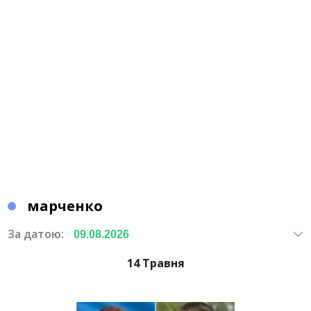
марченко
За датою:
14 Травня