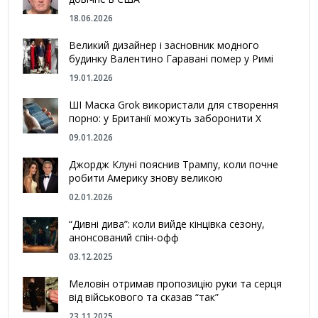
18.06.2026
Великий дизайнер і засновник модного
будинку Валентино Гаравані помер у Римі
19.01.2026
ШІ Маска Grok використали для створення
порно: у Британії можуть заборонити Х
09.01.2026
Джордж Клуні пояснив Трампу, коли почне
робити Америку знову великою
02.01.2026
“Дивні дива”: коли вийде кінцівка сезону,
анонсований спін-офф
03.12.2025
Меловін отримав пропозицію руки та серця
від військового та сказав “так”
23.11.2025