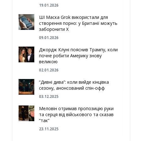
19.01.2026
ШІ Маска Grok використали для
створення порно: у Британії можуть
заборонити Х
09.01.2026
Джордж Клуні пояснив Трампу, коли
почне робити Америку знову
великою
02.01.2026
“Дивні дива”: коли вийде кінцівка
сезону, анонсований спін-офф
03.12.2025
Меловін отримав пропозицію руки
та серця від військового та сказав
“так”
23.11.2025
Відгородитись від Росії болотами: