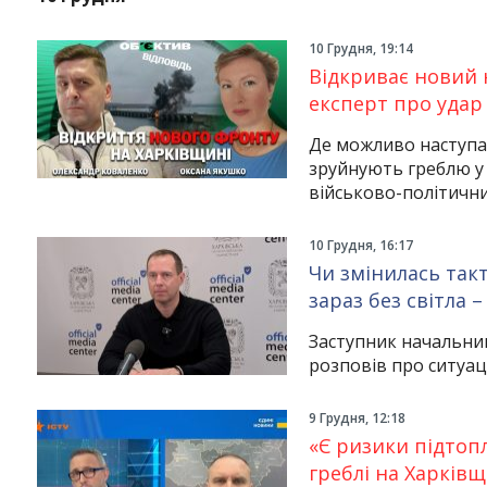
10 Грудня, 19:14
Відкриває новий 
експерт про удар 
Де можливо наступа
зруйнують греблю у 
військово-політичн
10 Грудня, 16:17
Чи змінилась так
зараз без світла 
Заступник начальни
розповів про ситуац
9 Грудня, 12:18
«Є ризики підтоп
греблі на Харківщ