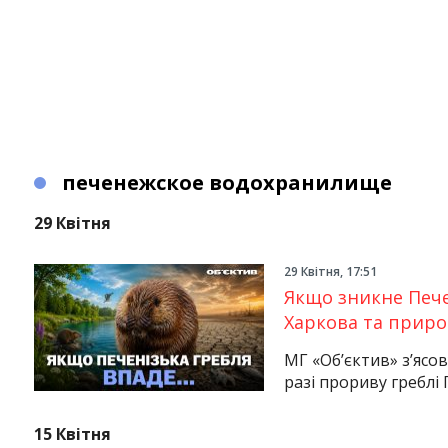
печенежское водохранилище
29 Квітня
29 Квітня, 17:51
Якщо зникне Пече
Харкова та прир
МГ «Об’єктив» з’ясов
разі прориву греблі
15 Квітня