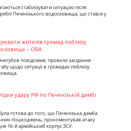
агаються стабілізувати ситуацію після
реблі Печенізького водосховища, що стався у
уювати жителів громад поблизу
осховища – ОВА
нєгубов повідомив: провели засідання
абу щодо ситуації в громадах поблизу
ховища.
слідки удару РФ по Печенізькій дамбі
була готова до того, що Печенізька дамба
чних пошкоджень, прокоментував атаку
дня 16-й армійський корпус ЗСУ.