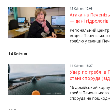
15 Квітня, 10:09
Атака на Печенізь
— дані гідрологів
Регіональний центр 
води з Печенізького
греблю у селищі Пече
14 Квітня
14 Квітня, 15:27
Удар по греблі в 
стані споруда (від
16 армійський корпу
греблі Печенізького
споруда не пошкодж