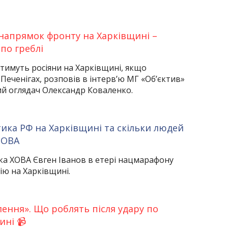
напрямок фронту на Харківщині –
по греблі
тимуть росіяни на Харківщині, якщо
Печенігах, розповів в інтерв’ю МГ «Об’єктив»
ий оглядач Олександр Коваленко.
тика РФ на Харківщині та скільки людей
– ОВА
ка ХОВА Євген Іванов в етері нацмарафону
ію на Харківщині.
лення». Що роблять після удару по
ині 📹