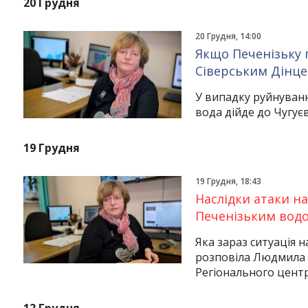
20 Грудня
20 Грудня, 14:00
Якщо Печенізьку 
Сіверським Дінце
У випадку руйнуванн
вода дійде до Чугуєва
19 Грудня
19 Грудня, 18:43
Наслідки атаки на
Печенізьким вод
Яка зараз ситуація 
розповіла Людмила О
Регіонального центр