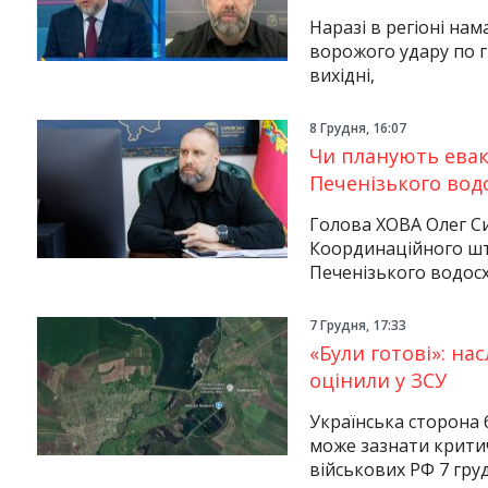
Наразі в регіоні нам
ворожого удару по г
вихідні,
8 Грудня, 16:07
Чи планують евак
Печенізького вод
Голова ХОВА Олег Си
Координаційного шт
Печенізького водос
7 Грудня, 17:33
«Були готові»: на
оцінили у ЗСУ
Українська сторона 
може зазнати крити
військових РФ 7 гру