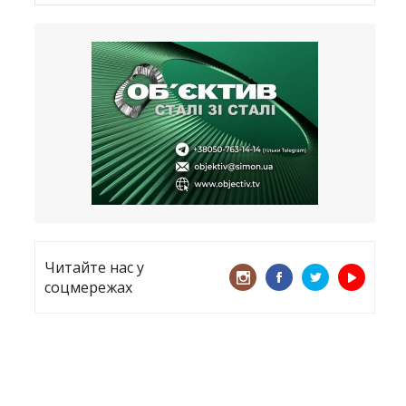
Латвія хоче відновити природний
бар’єр
23.09.2025
Лікарі назвали спрей для носа, що
допоможе запобігти COVID-19 –
CNN
12.09.2025
Читайте нас у
соцмережах