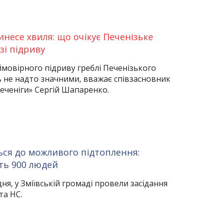
инесе хвиля: що очікує Печенізьке
зі підриву
 ймовірного підриву греблі Печенізького
 не надто значними, вважає співзасновник
Печеніги» Сергій Шапаренко.
ься до можливого підтоплення:
ть 900 людей
ня, у Зміївській громаді провели засідання
та НС.