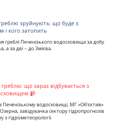
греблю зруйнують: що буде з
м і кого затопить
я греблі Печенізького водосховища за добу
, а за дві – до Змієва.
 греблю: що зараз відбувається з
осховищем 📹
на Печенізькому водосховищі, МГ «Об’єктив»
зерна, завідувачка сектору гідропрогнозів
у з гідрометеорології.