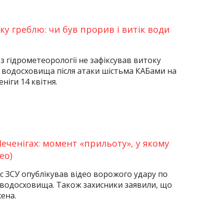
ку греблю: чи був прорив і витік води
з гідрометеорології не зафіксував витоку
 водосховища після атаки шістьма КАБами на
ніги 14 квітня.
Печенігах: момент «прильоту», у якому
ео)
с ЗСУ опублікував відео ворожого удару по
 водосховища. Також захисники заявили, що
ена.