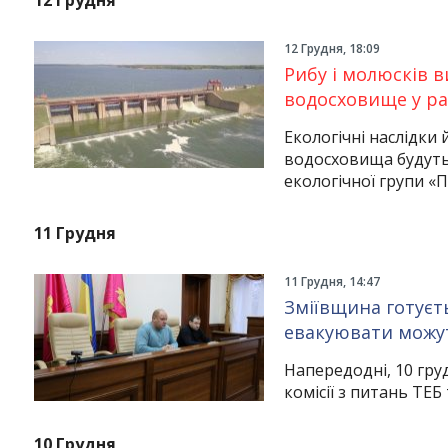
12 Грудня
12 Грудня, 18:09
Рибу і молюсків в
водосховище у ра
Екологічні наслідки
водосховища будуть
екологічної групи «
11 Грудня
11 Грудня, 14:47
Instagram
Facebook
Twitter
Youtube
Зміївщина готуєт
евакуювати можу
Напередодні, 10 груд
комісії з питань ТЕБ 
10 Грудня