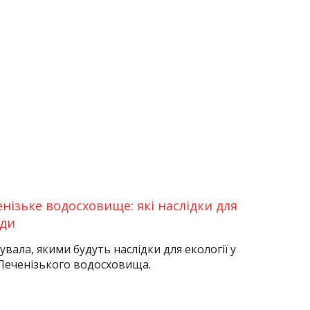
нізьке водосховище: які наслідки для
оди
увала, якими будуть наслідки для екології у
 Печенізького водосховища.