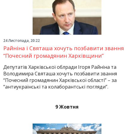
24 Листопада, 20:22
Райніна і Святаша хочуть позбавити звання
“Почесний громадянин Харківщини”
Депутатів Харківської облради Ігоря Райніна та
Володимира Святаша хочуть позбавити звання
“Почесний громадянин Харківської області” – за
“антиукраїнські та колаборантські погляди”.
9 Жовтня