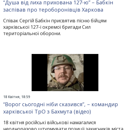
“Душа від лиха прихована 127-ю” – Бабкін
заспівав про тероборонівців Харкова
Співак Сергій Бабкін присвятив пісню бійцям
харківської 127-ї окремої бригади Сил
територіальної оборони.
18 Квітня, 18:59
“Ворог сьогодні ніби сказився”, – командир
харківської ТрО з Бахмута (відео)
18 квітня російські військові намагалися
неодноразово штурмувати позиції захисників міста