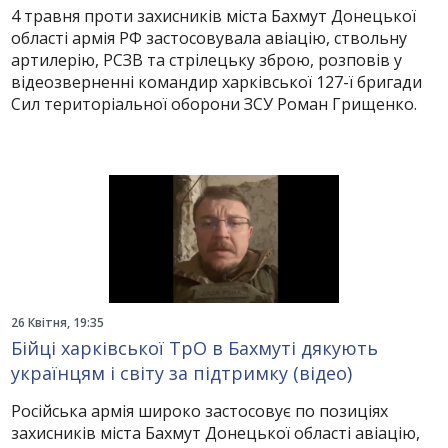
4 травня проти захисників міста Бахмут Донецької
області армія РФ застосовувала авіацію, ствольну
артилерію, РСЗВ та стрілецьку зброю, розповів у
відеозверненні командир харківської 127-ї бригади
Сил територіальної оборони ЗСУ Роман Грищенко.
26 Квітня, 19:35
Бійці харківської ТрО в Бахмуті дякують
українцям і світу за підтримку (відео)
Російська армія широко застосовує по позиціях
захисників міста Бахмут Донецької області авіацію,