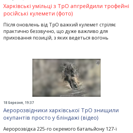
Харківські умільці з ТрО апгрейдили трофейні
російські кулемети (фото)
Після оновлень від ТрО важкий кулемет стріляє
практично беззвучно, що дуже важливо для
приховання позицій, з яких ведеться вогонь
18 Березня, 19:37
Аеророзвідники харківської ТрО знищили
окупантів просто у бліндажі (відео)
Аеророзвідка 225-го окремого батальйону 127-ї