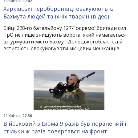
13 Квітня, 07:42
Харківські тероборонівці евакуюють із
Бахмута людей та їхніх тварин (відео)
Бійці 228-го батальйону 127-ї окремої бригади сил
ТрО не лише знищують ворога, який намагається
штурмувати місто Бахмут Донецької області, а й
встигають евакуйовувати місцевих мешканців.
11 Квітня, 22:56
Військовий з Ізюма 9 разів був поранений і
стільки ж разів повертався на фронт