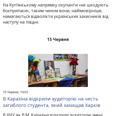
На Куп’янському напрямку окупанти «не шкодують
боєприпаси», таким чином вони, найімовірніше,
намагаються відволікти українських захисників від
наступу на півдні.
15 Червня
15 Червня, 14:03
В Каразіна відкрили аудиторію на честь
загиблого студента, який захищав Харків
В ХНУ ім. В.М. Каразіна відкрили аудиторію імені