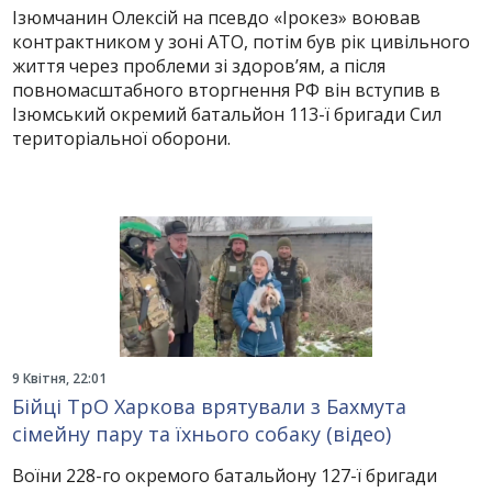
Ізюмчанин Олексій на псевдо «Ірокез» воював
контрактником у зоні АТО, потім був рік цивільного
життя через проблеми зі здоров’ям, а після
повномасштабного вторгнення РФ він вступив в
Ізюмський окремий батальйон 113-ї бригади Сил
територіальної оборони.
9 Квітня, 22:01
Бійці ТрО Харкова врятували з Бахмута
сімейну пару та їхнього собаку (відео)
Воїни 228-го окремого батальйону 127-ї бригади