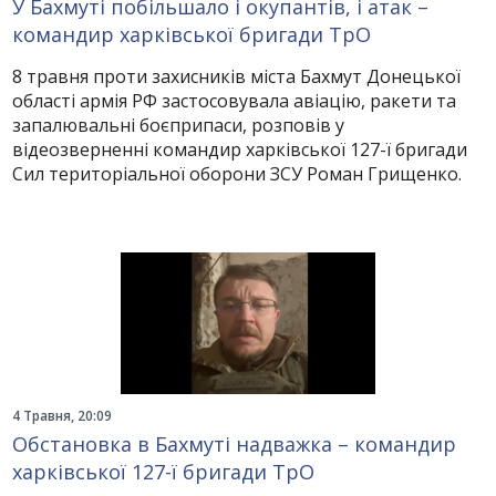
У Бахмуті побільшало і окупантів, і атак –
командир харківської бригади ТрО
8 травня проти захисників міста Бахмут Донецької
області армія РФ застосовувала авіацію, ракети та
запалювальні боєприпаси, розповів у
відеозверненні командир харківської 127-ї бригади
Сил територіальної оборони ЗСУ Роман Грищенко.
4 Травня, 20:09
Обстановка в Бахмуті надважка – командир
харківської 127-ї бригади ТрО