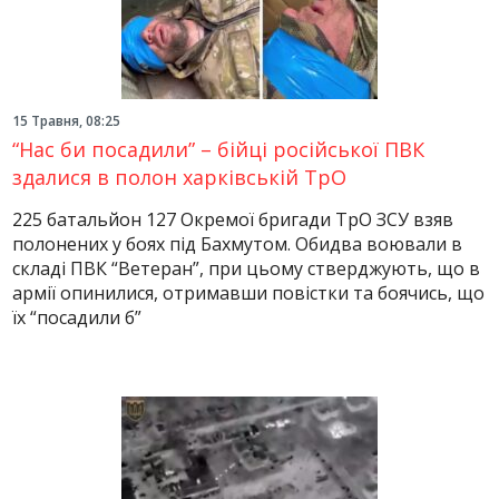
15 Травня, 08:25
“Нас би посадили” – бійці російської ПВК
здалися в полон харківській ТрО
225 батальйон 127 Окремої бригади ТрО ЗСУ взяв
полонених у боях під Бахмутом. Обидва воювали в
складі ПВК “Ветеран”, при цьому стверджують, що в
армії опинилися, отримавши повістки та боячись, що
їх “посадили б”