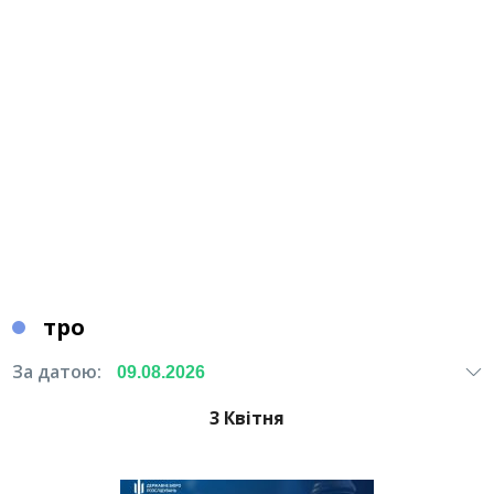
тро
За датою:
3 Квітня