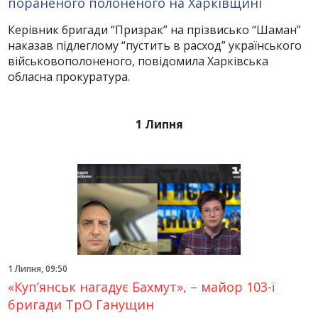
пораненого полоненого на Харківщині
Керівник бригади “Призрак” на прізвисько “Шаман”
наказав підлеглому “пустить в расход” українського
військовополоненого, повідомила Харківська
обласна прокуратура.
1 Липня
1 Липня, 09:50
«Куп’янськ нагадує Бахмут», – майор 103-ї
бригади ТрО Ганущин