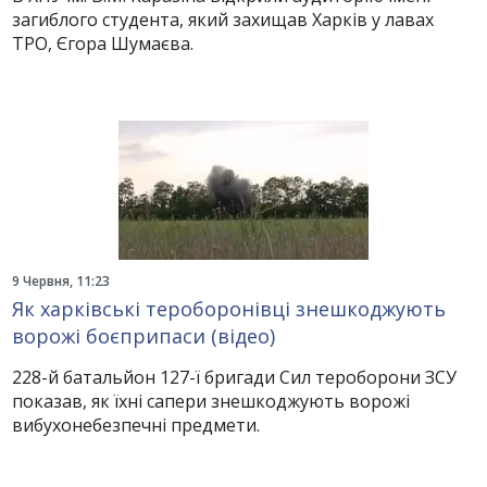
загиблого студента, який захищав Харків у лавах
ТРО, Єгора Шумаєва.
9 Червня, 11:23
Як харківські тероборонівці знешкоджують
ворожі боєприпаси (відео)
228-й батальйон 127-ї бригади Сил тероборони ЗСУ
показав, як їхні сапери знешкоджують ворожі
вибухонебезпечні предмети.