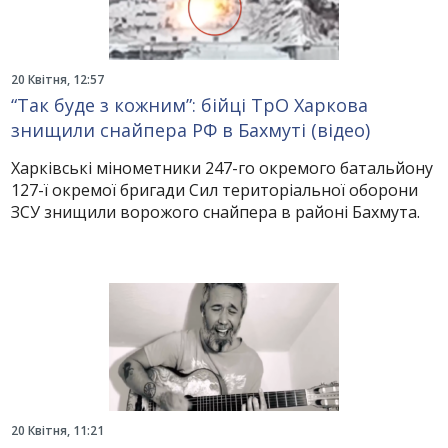
20 Квітня, 12:57
“Так буде з кожним”: бійці ТрО Харкова
знищили снайпера РФ в Бахмуті (відео)
Харківські мінометники 247-го окремого батальйону
127-ї окремої бригади Сил територіальної оборони
ЗСУ знищили ворожого снайпера в районі Бахмута.
20 Квітня, 11:21