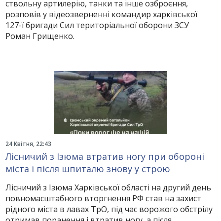
ствольну артилерію, танки та інше озброєння,
розповів у відеозверненні командир харківської
127-ї бригади Сил територіальної оборони ЗСУ
Роман Грищенко.
24 Квітня, 22:43
Лісничий з Ізюма втратив ногу при обороні
міста і після шпиталю знову у строю
Лісничий з Ізюма Харківської області на другий день
повномасштабного вторгнення РФ став на захист
рідного міста в лавах ТрО, під час ворожого обстрілу
отримав поранення і втратив ногу, а після