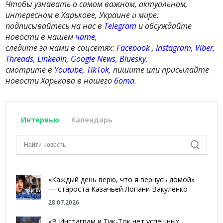
Чтобы узнавать о самом важном, актуальном,
интересном в Харькове, Украине и мире:
подписывайтесь на нас в
Telegram
и обсуждайте
новости в нашем
чате
,
следите за нами в соцсетях:
Facebook
,
Instagram
,
Viber
,
Threads
,
LinkedIn
,
Google News
,
Bluesky
,
смотрите в
Youtube
,
TikTok
, пишите или присылайте
новости Харькова в нашего
бота
.
Интервью
Календарь
«Каждый день верю, что я вернусь домой»
— староста Казачьей Лопани Вакуленко
28.07.2026
«В Инстаграм и Тик-Ток нет успешных