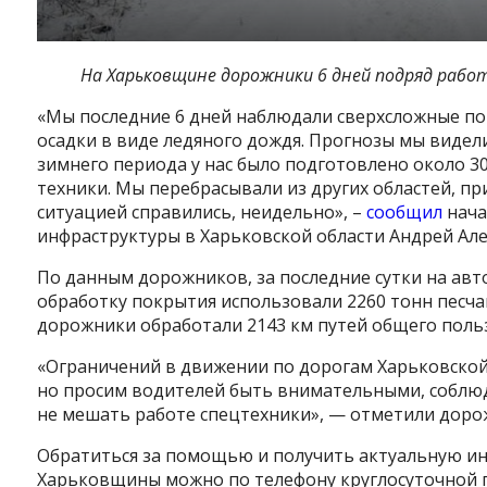
На Харьковщине дорожники 6 дней подряд рабо
«Мы последние 6 дней наблюдали сверхсложные пого
осадки в виде ледяного дождя. Прогнозы мы видели
зимнего периода у нас было подготовлено около 3
техники. Мы перебрасывали из других областей, п
ситуацией справились, неидельно», –
сообщил
нача
инфраструктуры в Харьковской области Андрей Але
По данным дорожников, за последние сутки на авт
обработку покрытия использовали 2260 тонн песчан
дорожники обработали 2143 км путей общего польз
«Ограничений в движении по дорогам Харьковской
но просим водителей быть внимательными, соблюд
не мешать работе спецтехники», — отметили доро
Обратиться за помощью и получить актуальную и
Харьковщины можно по телефону круглосуточной гор