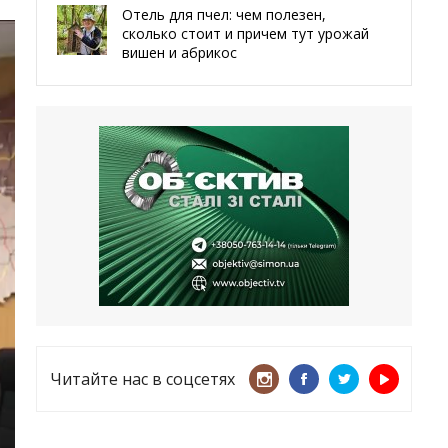
Отель для пчел: чем полезен,
сколько стоит и причем тут урожай
вишен и абрикос
29.05.2026
Мы даже делали гробы — мэр
Чугуева, города, который устоял,
несмотря ни на что
21.05.2026
«ТЦК нарушает закон? Пусть
платят!» Как благодаря штрафу
женщину сняли с учета
15.05.2026
Читайте нас в соцсетях