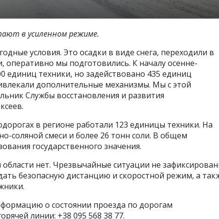
тают в усиленном режиме.
дные условия. Это осадки в виде снега, переходили в
, оперативно мы подготовились. К началу осенне-
00 единиц техники, но задействовано 435 единиц
ривлекали дополнительные механизмы. Мы с этой
льник Службы восстановления и развития
ксеев.
одорогах в регионе работали 123 единицы техники. На
о-соляной смеси и более 26 тонн соли. В общем
ования государственного значения.
 области нет. Чрезвычайные ситуации не зафиксирован
ать безопасную дистанцию и скоростной режим, а так
жники.
нформацию о состоянии проезда по дорогам
ячей линии: +38 095 568 38 77.