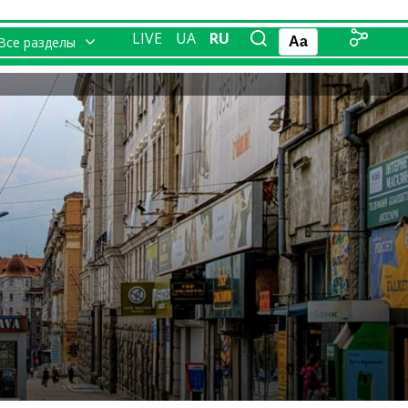
LIVE
UA
RU
Все разделы
Aa