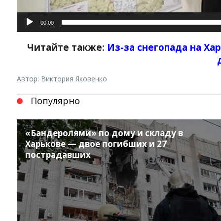
00:00
Читайте также:
Из-за снегопада на Ха
Автор: Виктория Яковенко
Популярно
«Бандеролями» по дому и складу в
Харькове — двое погибших и 27
пострадавших