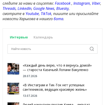
следите за нами в соцсетях:
Facebook
,
Instagram
,
Viber
,
Threads
,
LinkedIn
,
Google News
,
Bluesky
,
смотрите в
Youtube
,
TikTok
, пишите или присылайте
новости Харькова в нашего
бота
.
Интервью
Календарь
«Каждый день верю, что я вернусь домой»
— староста Казачьей Лопани Вакуленко
28.07.2026
«В Инстаграм и Тик-Ток нет успешных
сантехников, ведущих красивую жизнь»
13.07.2026
Людей накрутили против Киева – депутат