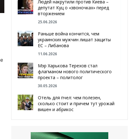
Людей накрутили против Киева –
депутат Куц о «звоночках» перед
вторжением
25.06.2026
Раньше война кончится, чем
украинских мужчин лишат защиты
ЕС – Либанова
11.06.2026
ие
Мэр Харькова Терехов стал
флагманом нового политического
проекта – политолог
30.05.2026
Отель для пчел: чем полезен,
сколько стоит и причем тут урожай
вишен и абрикос
29.05.2026
Мы даже делали гробы — мэр
Чугуева, города, который устоял,