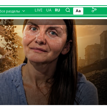
LIVE
UA
RU
Все разделы
Aa