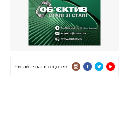
несмотря ни на что
21.05.2026
«ТЦК нарушает закон? Пусть
платят!» Как благодаря штрафу
женщину сняли с учета
15.05.2026
Читайте нас в соцсетях