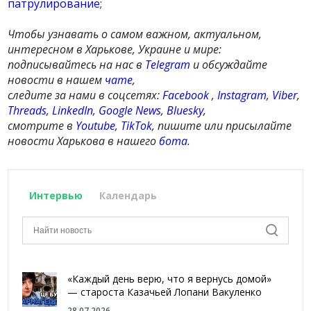
патрулирование
;
Чтобы узнавать о самом важном, актуальном,
интересном в Харькове, Украине и мире:
подписывайтесь на нас в
Telegram
и обсуждайте
новости в нашем
чате
,
следите за нами в соцсетях:
Facebook
,
Instagram
,
Viber
,
Threads
,
LinkedIn
,
Google News
,
Bluesky
,
смотрите в
Youtube
,
TikTok
, пишите или присылайте
новости Харькова в нашего
бота
.
Интервью
Календарь
«Каждый день верю, что я вернусь домой»
— староста Казачьей Лопани Вакуленко
28.07.2026