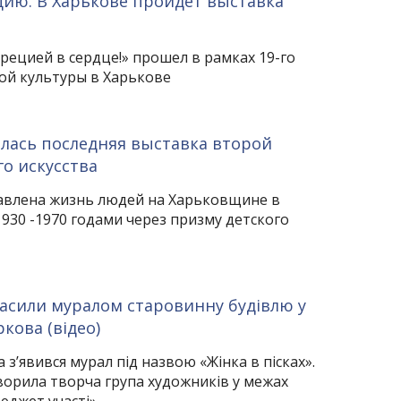
ию. В Харькове пройдет выставка
Грецией в сердце!» прошел в рамках 19-го
кой культуры в Харькове
лась последняя выставка второй
о искусства
авлена жизнь людей на Харьковщине в
930 -1970 годами через призму детского
асили муралом старовинну будівлю у
кова (відео)
з’явився мурал під назвою «Жінка в пісках».
ворила творча група художників у межах