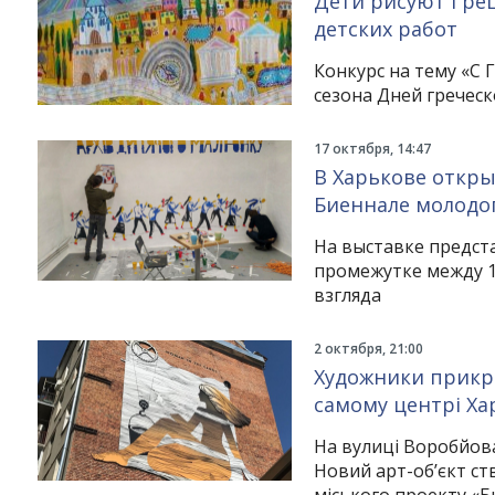
Дети рисуют Грец
детских работ
Конкурс на тему «С 
сезона Дней гречес
17 октября, 14:47
В Харькове откры
Биеннале молодог
На выставке предст
промежутке между 1
взгляда
2 октября, 21:00
Художники прикр
самому центрі Хар
На вулиці Воробйова 
Новий арт-об’єкт ст