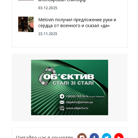
03.12.2025
Melovin получил предложение руки и
сердца от военного и сказал «да»
23.11.2025
Отгородиться от России болотами:
Латвия хочет восстановить
естественный барьер
23.09.2025
Врачи назвали спрей для носа,
который поможет предотвратить
COVID-19 – CNN
12.09.2025
Читайте нас в соцсетях