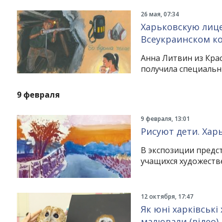
26 мая, 07:34
Харьковскую лице
Всеукраинском ко
Анна Литвин из Кра
получила специальн
9 февраля
9 февраля, 13:01
Рисуют дети. Хар
В экспозиции предст
учащихся художеств
12 октября, 17:47
Як юні харківські
малювали (відео)