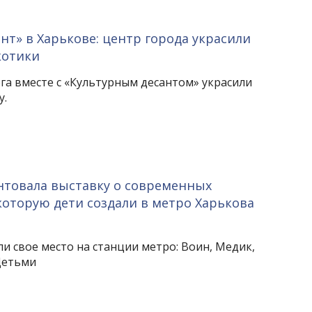
нт» в Харькове: центр города украсили
котики
га вместе с «Культурным десантом» украсили
у.
нтовала выставку о современных
которую дети создали в метро Харькова
и свое место на станции метро: Воин, Медик,
Детьми