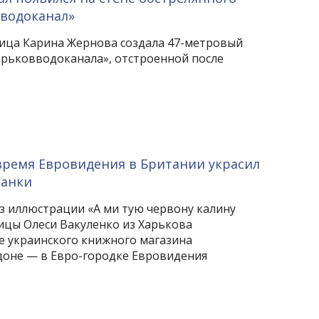
вводоканал»
ица Карина Жернова создала 47-метровый
Харьковводоканала», отстроенной после
время Евровидения в Британии украсил
чанки
з иллюстрации «А ми тую червону калину
ицы Олеси Вакуленко из Харькова
е украинского книжного магазина
оне — в Евро-городке Евровидения