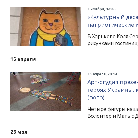
1 ноября, 14:06
«Культурный деса
патриотические 
В Харькове Коля Сер
рисунками гостиниц
15 апреля
15 апреля, 20:14
Арт-студия презе
героях Украины, 
(фото)
Четыре фигуры нашл
Волонтер и Мать с 
26 мая
Instagram
Facebook
Twitter
Youtube