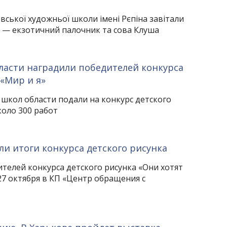
ківської художньої школи імені Рєпіна завітали
 — екзотичний палочник та сова Клуша
ласти наградили победителей конкурса
 «Мир и я»
 школ области подали на конкурс детского
коло 300 работ
ли итоги конкурса детского рисунка
телей конкурса детского рисунка «Они хотят
27 октября в КП «Центр обращения с