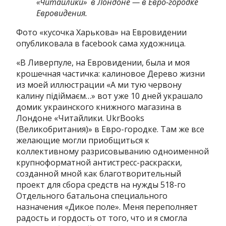
«Читайлики» в Лондоне — в Евро-городке
Евровидения.
Фото «кусочка Харькова» на Евровидении
опубликовала в facebook сама художница.
«В Ливерпуле, на Евровидении, была и моя
крошечная частичка: калиновое Дерево жизни
из моей иллюстрации «А ми тую червону
калину підіймаєм…» вот уже 10 дней украшало
домик украинского книжного магазина в
Лондоне «Читайлики. UkrBooks
(Великобритания)» в Евро-городке. Там же все
желающие могли приобщиться к
коллективному разрисовыванию одноименной
крупноформатной антистресс-раскраски,
созданной мной как благотворительный
проект для сбора средств на нужды 518-го
Отдельного батальона специального
назначения «Дикое поле». Меня переполняет
радость и гордость от того, что и я смогла