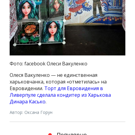
Фото: facebook Олеси Вакуленко
Олеся Вакуленко — не единственная
харьковчанка, которая «отметилась» на
Евровидении.
Торт для Евровидения в
Ливерпуле сделала кондитер из Харькова
Динара Касько
.
Автор: Оксана Горун
Популярно