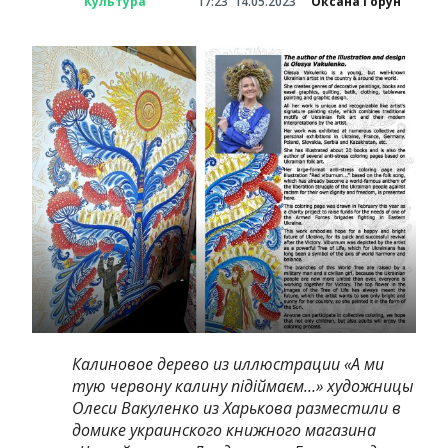
Культура
17:23
14.05.2023
Оксана Горун
Калиновое дерево из иллюстрации «А ми
тую червону калину підіймаєм…» художницы
Олеси Вакуленко из Харькова разместили в
домике украинского книжного магазина