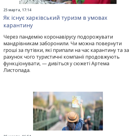
25 марта, 17:14
Як існує харківський туризм в умовах
карантину
Через пандемію коронавірусу подорожувати
мандрівникам заборонили. Чи можна повернути
гроші за путівки, які припали на час карантину та за
рахунок чого туристичні компанії продовжують
функціонувати, — дивіться у сюжеті Артема
Листопада.