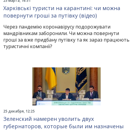
25 марта, 16:51
Харківські туристи на карантині: чи можна
повернути гроші за путівку (відео)
Через пандемію коронавірусу подорожувати
мандрівникам заборонили. Чи можна повернути
гроші за вже придбану путівку та як зараз працюють
туристичні компанії?
25 декабря, 12:25
Зеленский намерен уволить двух
губернаторов, которые были им назначены