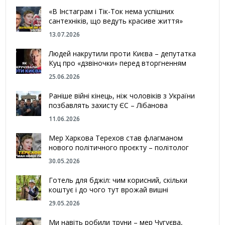
«В Інстаграм і Тік-Ток нема успішних
сантехніків, що ведуть красиве життя»
13.07.2026
Людей накрутили проти Києва – депутатка
Куц про «дзвіночки» перед вторгненням
25.06.2026
Раніше війні кінець, ніж чоловіків з України
позбавлять захисту ЄС – Лібанова
11.06.2026
Мер Харкова Терехов став флагманом
нового політичного проєкту – політолог
30.05.2026
Готель для бджіл: чим корисний, скільки
коштує і до чого тут врожай вишні
29.05.2026
Ми навіть робили труни – мер Чугуєва,