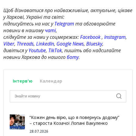
Щоб дізнаватися про найважливіше, актуальне, цікаве
у Харкові, Україні та світі:
підписуйтесь на нас у
Telegram
та обговорюйте
новини в нашому
чаті
,
слідкуйте за нами у соцмережах:
Facebook
,
Instagram
,
Viber
,
Threads
,
LinkedIn
,
Google News
,
Bluesky
,
дивіться у
Youtube
,
TikTok
, пишіть або надсилайте
новини Харкова до нашого
боту
.
Інтерв'ю
Календар
“Кожен день вірю, що я повернусь додому”
– староста Козачої Лопані Вакуленко
28.07.2026