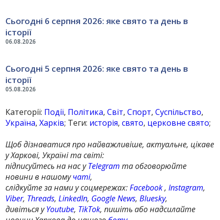
Сьогодні 6 серпня 2026: яке свято та день в
історії
06.08.2026
Сьогодні 5 серпня 2026: яке свято та день в
історії
05.08.2026
Категорії:
Події
,
Політика
,
Світ
,
Спорт
,
Суспільство
,
Україна
,
Харків
; Теги:
исторія
,
свято
,
церковне свято
;
Щоб дізнаватися про найважливіше, актуальне, цікаве
у Харкові, Україні та світі:
підписуйтесь на нас у
Telegram
та обговорюйте
новини в нашому
чаті
,
слідкуйте за нами у соцмережах:
Facebook
,
Instagram
,
Viber
,
Threads
,
LinkedIn
,
Google News
,
Bluesky
,
дивіться у
Youtube
,
TikTok
, пишіть або надсилайте
новини Харкова до нашого
боту
.