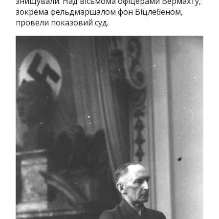
знищували.
Над вісьмома офіцерами Вермахту,
зокрема фельдмаршалом фон Віцлебеном,
провели показовий суд.