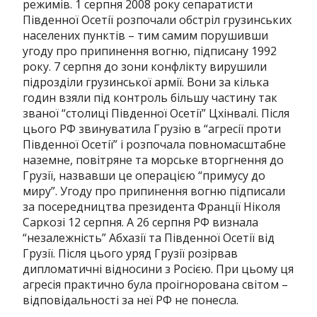
режимів.
1 серпня 2008 року сепаратисти
Південної Осетії розпочали обстріл грузинських
населених пунктів – тим самим порушивши
угоду про припинення вогню, підписану 1992
року.
7 серпня до зони конфлікту вирушили
підрозділи грузинської армії.
Вони за кілька
годин взяли під контроль більшу частину так
званої “столиці Південної Осетії” Цхінвалі.
Після
цього РФ звинуватила Грузію в “агресії проти
Південної Осетії” і розпочала повномасштабне
наземне, повітряне та морське вторгнення до
Грузії, назвавши це операцією “примусу до
миру”.
Угоду про припинення вогню підписали
за посередництва президента Франції Ніколя
Саркозі 12 серпня.
А 26 серпня РФ визнала
“незалежність” Абхазії та Південної Осетії від
Грузії.
Після цього уряд Грузії розірвав
дипломатичні відносини з Росією. При цьому ця
агресія практично була проігнорована світом –
відповідальності за неї РФ не понесла.