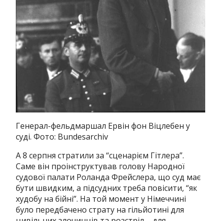
Генерал-фельдмаршал Ервін фон Віцлебен у
суді. Фото: Bundesarchiv
А 8 серпня стратили за “сценарієм Гітлера”.
Саме він проінструктував голову Народної
судової палати Роланда Фрейслера, що суд має
бути швидким, а підсудних треба повісити, “як
худобу на бійні”.
На той момент у Німеччині
було передбачено страту на гільйотині для
цивільних злочинців та розстріл – для