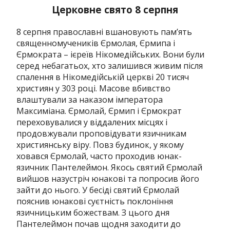
Церковне свято 8 серпня
8 серпня православні вшановують пам’ять
священномучеників Єрмолая, Єрмипа i
Єрмократа – iєреїв Нiкомедiйських. Вони були
серед небагатьох, хто залишився живим після
спалення в Нікомедійській церкві 20 тисяч
християн у 303 році. Масове вбивство
влаштували за наказом імператора
Максиміана. Єрмолай, Єрмип і Єрмократ
переховувалися у віддалених місцях і
продовжували проповідувати язичникам
християнську віру. Повз будинок, у якому
ховався Єрмолай, часто проходив юнак-
язичник Пантелеймон. Якось святий Єрмолай
вийшов назустріч юнакові та попросив його
зайти до нього. У бесіді святий Єрмолай
пояснив юнакові суєтність поклоніння
язичницьким божествам. З цього дня
Пантелеймон почав щодня заходити до