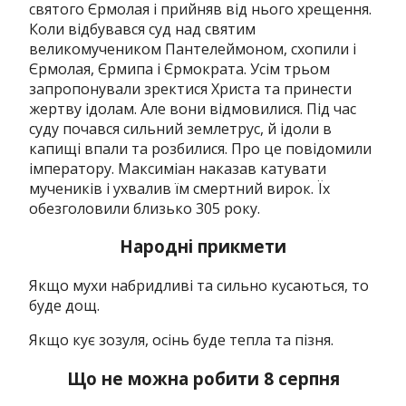
святого Єрмолая і прийняв від нього хрещення.
Коли відбувався суд над святим
великомучеником Пантелеймоном, схопили і
Єрмолая, Єрмипа i Єрмократа. Усім трьом
запропонували зректися Христа та принести
жертву ідолам. Але вони відмовилися. Під час
суду почався сильний землетрус, й ідоли в
капищі впали та розбилися. Про це повідомили
імператору. Максиміан наказав катувати
мучеників і ухвалив їм смертний вирок. Їх
обезголовили близько 305 року.
Народні прикмети
Якщо мухи набридливі та сильно кусаються, то
буде дощ.
Якщо кує зозуля, осінь буде тепла та пізня.
Що не можна робити 8 серпня