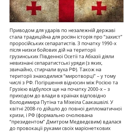
Приводом для ударів по незалежній державі
стала традиційна для росіян історія про “захист”
проросійських сепаратистів.
З початку 1990-х
після низки бойових дій на території
грузинських Південної Осетії та Абхазії діяли
невизнані сепаратистські уряди (з яких,
звичайно, стирчали вуха РФ).
Також на
території знаходилися “миротворці” – у тому
числі з РФ.
Погіршення відносин між Росією та
Грузією відбулося ще на початку 2000-х – з
приходом до влади в країнах відповідно
Володимира Путіна та Міхеіла Саакашвілі.
У
квітні 2008-го дійшло до повної дипломатичної
кризи, і РФ (формально очолювана
“президентом” Дмитром Медведєвим) вдалася
до провокації руками своїх маріонеткових