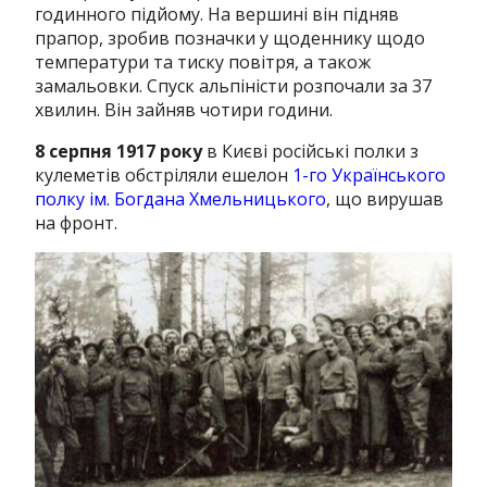
годинного підйому.
На вершині він підняв
прапор, зробив позначки у щоденнику щодо
температури та тиску повітря, а також
замальовки.
Спуск альпіністи розпочали за 37
хвилин.
Він зайняв чотири години.
8 серпня 1917 року
в Києві російські полки з
кулеметів обстріляли ешелон
1-го Українського
полку ім.
Богдана Хмельницького
, що вирушав
на фронт.