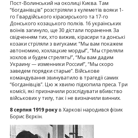
Пост-Волинський на околиці Києва. Там
“богданівців” розстріляли з кулеметів вояки 1-
го Гвардійського кірасирського та 17-го
Донського козацького полків. 16 українських
воїнів загинуло, ще 30 дістали поранення. За
свідченням тих, хто вижив, кірасири та донські
козаки стріляли з вигуками: “Мы вам покажем
автономию, хохлацкие морды!”, “Мы стреляли
хохлов и будем стрелять!”, “Мы вам дадим
Украину — изменники России!”, “Мы скоро
заведем порядки старые”. Військове
командування звинуватило в трагедії самих
“богданівців”. Цю ж хвилю підхопила преса. Три
комісії, які призначили розслідувати вбивство
військових у тилу, так і не визначили винних.
8 серпня 1919 року
в Харкові народився фізик
Борис Вєркін.