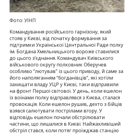
Фото: УІНП
Командування російського гарнізону, який
стояв у Києві, від початку формування за
підтримки Української Центральної Ради полку
ім. Богдана Хмельницького вороже ставилися
до цього з’єднання. Командувач Київського
військового округу полковник Оберучев
особливо “лютував” із цього приводу, й саме за
його наполяганням “богданівців”, які хотіли
захищати владу УЦР у Києві, таки відправили
на фронт Першої світової. У день, коли ешелон
із воїнами полку відправлявся з Києва, сталася
провокація. Коли ешелон рушив, дехто з бійців
взявся салютувати пострілами вгору. У
відповідь ешелон почали обстрілювати
частини, що лишалися в Києві. Найжахливіший
обстріл стався, коли потяг проїжджав станцію