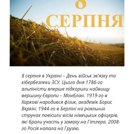
8 серпня в Україні – День військ зв’язку та
кібербезпеки ЗСУ.
Цього дня 1786-го
альпіністи вперше підкорили найвищу
вершину Європи – Монблан.
1919-го в
Харкові народився фізик, академік Борис
Вєркін.
1944-го в Берліні на рояльних
струнах повісили вісім німецьких офіцерів,
які брали участь у замаху на Гітлера.
2008-
го Росія напала на Грузію.