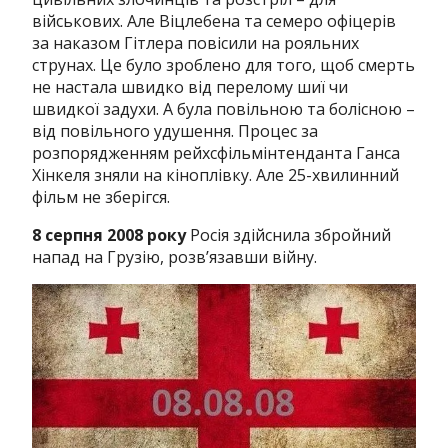
військових.
Але Віцлебена та семеро офіцерів
за наказом Гітлера повісили на рояльних
струнах.
Це було зроблено для того, щоб смерть
не настала швидко від перелому шиї чи
швидкої задухи.
А була повільною та болісною –
від повільного удушення.
Процес за
розпорядженням рейхсфільмінтенданта Ганса
Хінкеля зняли на кіноплівку.
Але 25-хвилинний
фільм не зберігся.
8 серпня 2008 року
Росія здійснила збройний
напад на Грузію, розв’язавши війну.