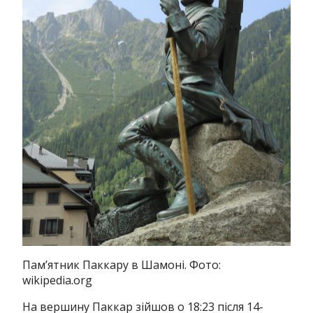
Пам’ятник Паккару в Шамоні. Фото:
wikipedia.org
На вершину Паккар зійшов о 18:23 після 14-