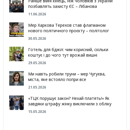
Раніше війні кінець, ніж чоловіків з України
позбавлять захисту ЄС – Лібанова
11.06.2026
Мер Харкова Терехов став флагманом
нового політичного проєкту – політолог
30.05.2026
Готель для бджіл: чим корисний, скільки
коштує і до чого тут врожай вишні
29.05.2026
Ми навіть робили труни – мер Чугуєва,
міста, яке встояло попри все
21.05.2026
«ТЦК порушує закон? Нехай платять!» Як
завдяки штрафу жінку виключили з обліку
15.05.2026