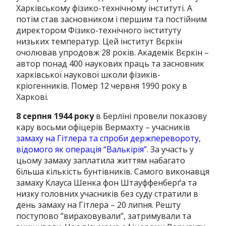
Харківському фізико-технічному інституті.
А
потім став засновником і першим та постійним
директором Фізико-технічного інституту
низьких температур.
Цей інститут Вєркін
очолював упродовж 28 років.
Академік Вєркін –
автор понад 400 наукових праць та засновник
харківської наукової школи фізиків-
кріогенників.
Помер 12 червня 1990 року в
Харкові.
8 серпня 1944 року
в Берліні провели показову
кару восьми офіцерів Вермахту – учасників
замаху на Гітлера та спроби держперевороту,
відомого як операція “Валькірія”
.
За участь у
цьому замаху заплатила життям набагато
більша кількість бунтівників.
Самого виконавця
замаху Клауса Шенка фон Штауффенберґа та
низку головних учасників без суду стратили в
день замаху на Гітлера – 20 липня.
Решту
поступово “вираховували”, затримували та