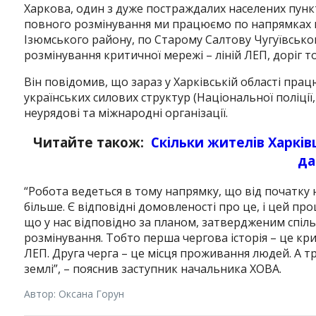
Харкова, один з дуже постраждалих населених пункт
повного розмінування ми працюємо по напрямках по с
Ізюмського району, по Старому Салтову Чугуївсько
розмінування критичної мережі – ліній ЛЕП, доріг то
Він повідомив, що зараз у Харківській області працю
українських силових структур (Національної поліц
неурядові та міжнародні організації.
Читайте також:
Скільки жителів Харкі
да
“Робота ведеться в тому напрямку, що від початку н
більше. Є відповідні домовленості про це, і цей пр
що у нас відповідно за планом, затвердженим спіль
розмінування. Тобто перша чергова історія – це кри
ЛЕП. Друга черга – це місця проживання людей. А тре
землі”, – пояснив заступник начальника ХОВА.
Автор: Оксана Горун