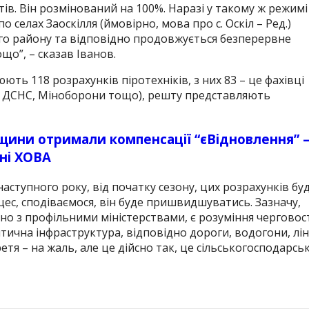
ів. Він розмінований на 100%. Наразі у такому ж режимі
елах Заоскілля (ймовірно, мова про с. Оскіл – Ред.)
го району та відповідно продовжується безперервне
що”, – сказав Іванов.
ють 118 розрахунків піротехніків, з них 83 – це фахівці
ії, ДСНС, Міноборони тощо), решту представляють
вщини отримали компенсації “єВідновлення” 
ні ХОВА
аступного року, від початку сезону, цих розрахунків бу
оцес, сподіваємося, він буде пришвидшуватись. Зазначу,
но з профільними міністерствами, є розуміння черговос
тична інфраструктура, відповідно дороги, водогони, ліні
тя – на жаль, але це дійсно так, це сільськогосподарськ