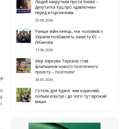
Людей накрутили проти Києва –
депутатка Куц про «дзвіночки»
перед вторгненням
25.06.2026
Раніше війні кінець, ніж чоловіків з
України позбавлять захисту ЄС –
Лібанова
11.06.2026
–
Мер Харкова Терехов став
флагманом нового політичного
проєкту – політолог
де
30.05.2026
ті
Готель для бджіл: чим корисний,
скільки коштує і до чого тут врожай
ї
вишні
і
29.05.2026
Ми навіть робили труни – мер
Чугуєва, міста, яке встояло попри