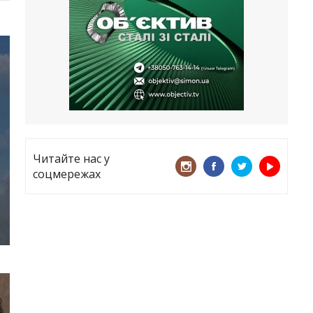
все
21.05.2026
«ТЦК порушує закон? Нехай
платять!» Як завдяки штрафу жінку
виключили з обліку
15.05.2026
Читайте нас у
соцмережах