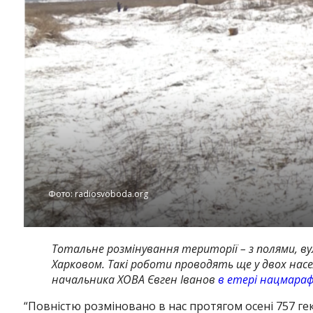
Фото: radiosvoboda.org
Тотальне розмінування території – з полями, в
Харковом.
Такі роботи проводять ще у двох нас
начальника ХОВА Євген Іванов
в етері нацмара
“Повністю розміновано в нас протягом осені 757 гек