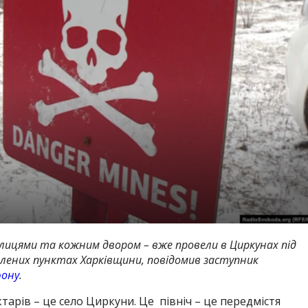
улицями та кожним двором – вже провели в Циркунах під
елених пунктах Харківщини, повідомив заступник
фону
.
тарів – це село Циркуни. Це північ – це передмістя