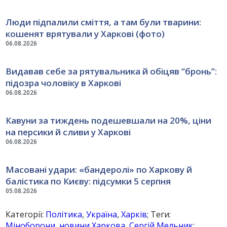
Люди підпалили сміття, а там були тварини:
кошенят врятували у Харкові (фото)
06.08.2026
Видавав себе за рятувальника й обіцяв “бронь”:
підозра чоловіку в Харкові
06.08.2026
Кавуни за тиждень подешевшали на 20%, ціни
на персики й сливи у Харкові
06.08.2026
Масовані удари: «бандеролі» по Харкову й
балістика по Києву: підсумки 5 серпня
05.08.2026
Категорії:
Політика
,
Україна
,
Харків
; Теги:
Міноборони
,
новини Харкова
,
Сергій Мельник
;