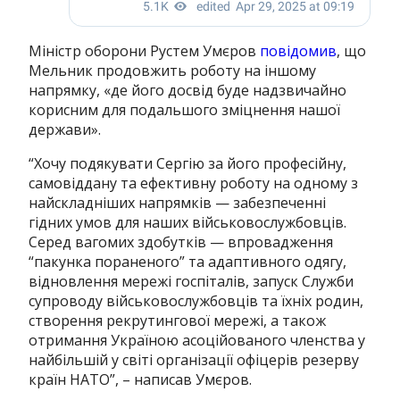
Міністр оборони Рустем Умєров
повідомив
, що
Мельник продовжить роботу на іншому
напрямку, «
де його досвід буде надзвичайно
корисним для подальшого зміцнення нашої
держави
».
“Хочу подякувати Сергію за його професійну,
самовіддану та ефективну роботу на одному з
найскладніших напрямків — забезпеченні
гідних умов для наших військовослужбовців.
Серед вагомих здобутків — впровадження
“пакунка пораненого” та адаптивного одягу,
відновлення мережі госпіталів, запуск Служби
супроводу військовослужбовців та їхніх родин,
створення рекрутингової мережі, а також
отримання Україною асоційованого членства у
найбільшій у світі організації офіцерів резерву
країн НАТО”, – написав Умєров.