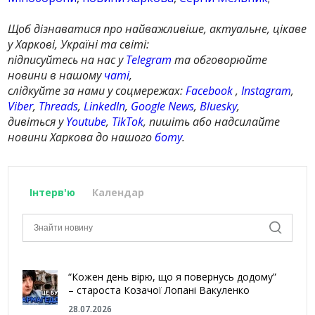
Щоб дізнаватися про найважливіше, актуальне, цікаве
у Харкові, Україні та світі:
підписуйтесь на нас у
Telegram
та обговорюйте
новини в нашому
чаті
,
слідкуйте за нами у соцмережах:
Facebook
,
Instagram
,
Viber
,
Threads
,
LinkedIn
,
Google News
,
Bluesky
,
дивіться у
Youtube
,
TikTok
, пишіть або надсилайте
новини Харкова до нашого
боту
.
Інтерв'ю
Календар
“Кожен день вірю, що я повернусь додому”
– староста Козачої Лопані Вакуленко
28.07.2026