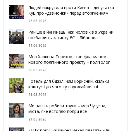
Людей накрутили проти Києва – депутатка
Куц про «дзвіночки» перед вторгненням
25.06.2026
Раніше війні кінець, ніж чоловіків з України
позбавлять захисту ЄС – Лібанова
11.06.2026
Мер Харкова Терехов став флагманом
нового політичного проєкту – політолог
30.05.2026
Готель для бджіл: чим корисний, скільки
коштує і до чого тут врожай вишні
29.05.2026
Ми навіть робили труни – мер Чугуєва,
міста, яке встояло попри все
21.05.2026
«ТЦК порушує закон? Нехай платять!» Як