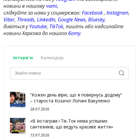
новини в нашому
чаті
,
слідкуйте за нами у соцмережах:
Facebook
,
Instagram
,
Viber
,
Threads
,
LinkedIn
,
Google News
,
Bluesky
,
дивіться у
Youtube
,
TikTok
, пишіть або надсилайте
новини Харкова до нашого
боту
.
Інтерв'ю
Календар
“Кожен день вірю, що я повернусь додому”
– староста Козачої Лопані Вакуленко
28.07.2026
«В Інстаграм і Тік-Ток нема успішних
сантехніків, що ведуть красиве життя»
13.07.2026