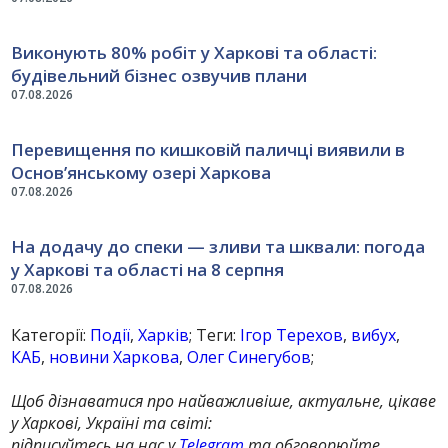
Виконують 80% робіт у Харкові та області:
будівельний бізнес озвучив плани
07.08.2026
Перевищення по кишковій паличці виявили в
Основ’янському озері Харкова
07.08.2026
На додачу до спеки — зливи та шквали: погода
у Харкові та області на 8 серпня
07.08.2026
Категорії:
Події
,
Харків
; Теги:
Ігор Терехов
,
вибух
,
КАБ
,
новини Харкова
,
Олег Синегубов
;
Щоб дізнаватися про найважливіше, актуальне, цікаве
у Харкові, Україні та світі:
підписуйтесь на нас у
Telegram
та обговорюйте