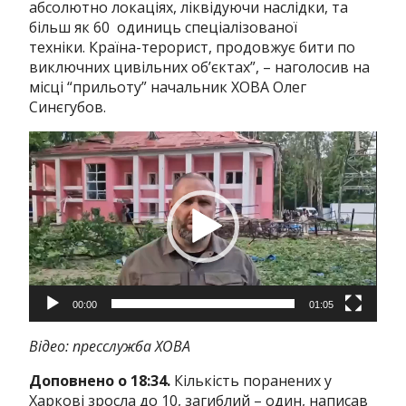
абсолютно локаціях, ліквідуючи наслідки, та
більш як 60 одиниць спеціалізованої
техніки. Країна-терорист, продовжує бити по
виключних цивільних об’єктах”, – наголосив на
місці “прильоту” начальник ХОВА Олег
Синєгубов.
Відеопрогравач
00:00
01:05
Відео: пресслужба ХОВА
Доповнено о 18:34.
Кількість поранених у
Харкові зросла до 10, загиблий – один, написав