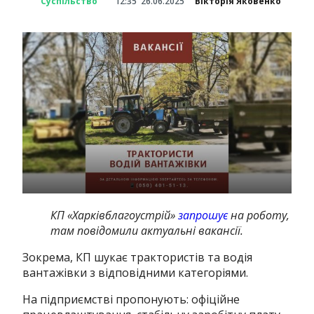
Суспільство
12:35
26.06.2025
Вікторія Яковенко
КП «Харківблагоустрій»
запрошує
на роботу,
там повідомили актуальні вакансії.
Зокрема, КП шукає трактористів та водія
вантажівки з відповідними категоріями.
На підприємстві пропонують: офіційне