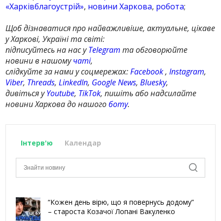
«Харківблагоустрій»
,
новини Харкова
,
робота
;
Щоб дізнаватися про найважливіше, актуальне, цікаве
у Харкові, Україні та світі:
підписуйтесь на нас у
Telegram
та обговорюйте
новини в нашому
чаті
,
слідкуйте за нами у соцмережах:
Facebook
,
Instagram
,
Viber
,
Threads
,
LinkedIn
,
Google News
,
Bluesky
,
дивіться у
Youtube
,
TikTok
, пишіть або надсилайте
новини Харкова до нашого
боту
.
Інтерв'ю
Календар
“Кожен день вірю, що я повернусь додому”
– староста Козачої Лопані Вакуленко