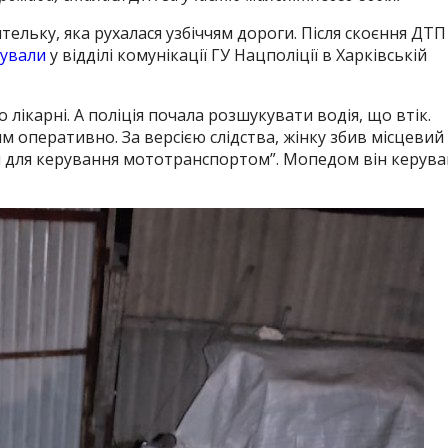
тельку, яка рухалася узбіччям дороги. Після скоєння ДТП
ували
у відділі комунікації ГУ Нацполіції в Харківській
о лікарні. А поліція почала розшукувати водія, що втік.
 оперативно. За версією слідства, жінку збив місцевий
ом для керування мототранспортом”. Мопедом він керува