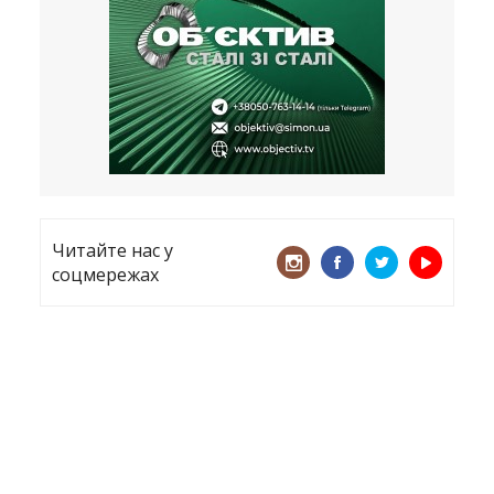
все
21.05.2026
«ТЦК порушує закон? Нехай
платять!» Як завдяки штрафу жінку
виключили з обліку
15.05.2026
Читайте нас у
соцмережах