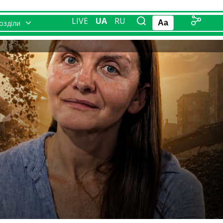
LIVE
UA
RU
розділи
Aa