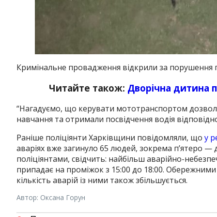
Кримінальне провадження відкрили за порушення 
Читайте також:
Дворічна дитина п
“Нагадуємо, що керувати мототранспортом дозволен
навчання та отримали посвідчення водія відповідної
Раніше поліціянти Харківщини повідомляли, що
у р
аваріях вже загинуло 65 людей, зокрема п’ятеро — д
поліціянтами, свідчить: найбільш аварійно-небезпечн
припадає на проміжок з 15:00 до 18:00. Обережними 
кількість аварій із ними також збільшується.
Автор: Оксана Горун