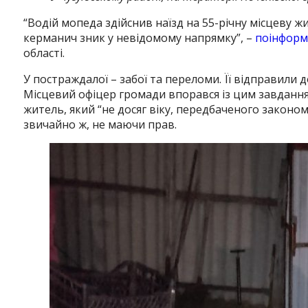
“Водій мопеда здійснив наїзд на 55-річну місцеву жи
керманич зник у невідомому напрямку”, –
поінформ
області.
У постраждалої – забої та переломи. Її відправили д
Місцевий офіцер громади впорався із цим завданням
житель, який “не досяг віку, передбаченого закон
звичайно ж, не маючи прав.