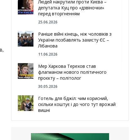
Людей накрутили проти Києва –
депутатка Куц про «дзвіночки»
перед вторгненням
25.06.2026
Раніше війні кінець, ніж чоловіків з
України позбавлять захисту ЄС –
Лібанова
в,
11.06.2026
Мер Харкова Терехов став
флагманом нового політичного
проєкту – політолог
30.05.2026
Готель для бджіл: чим корисний,
скільки коштує і до чого тут врожай
вишні
29.05.2026
Ми навіть робили труни – мер
Чугуєва, міста, яке встояло попри