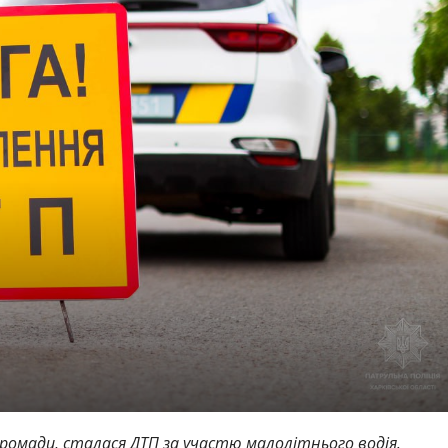
 громади, сталася ДТП за участю малолітнього водія.