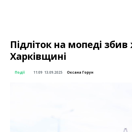
Підліток на мопеді збив 
Харківщині
Події
11:09
13.09.2025
Оксана Горун