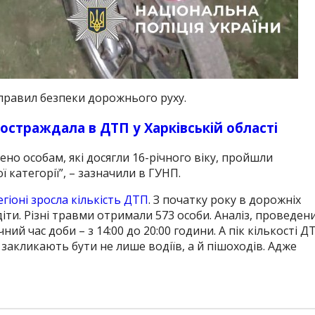
правил безпеки дорожнього руху.
остраждала в ДТП у Харківській області
о особам, які досягли 16-річного віку, пройшли
 категорії”, – зазначили в ГУНП.
егіоні зросла кількість ДТП
. З початку року в дорожніх
іти. Різні травми отримали 573 особи. Аналіз, проведен
ий час доби – з 14:00 до 20:00 години. А пік кількості Д
закликають бути не лише водіїв, а й пішоходів. Адже