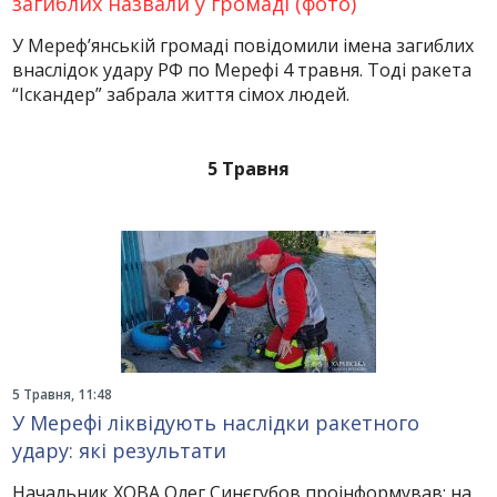
загиблих назвали у громаді (фото)
У Мереф’янській громаді повідомили імена загиблих
внаслідок удару РФ по Мерефі 4 травня. Тоді ракета
“Іскандер” забрала життя сімох людей.
5 Травня
5 Травня, 11:48
У Мерефі ліквідують наслідки ракетного
удару: які результати
Начальник ХОВА Олег Синєгубов проінформував: на