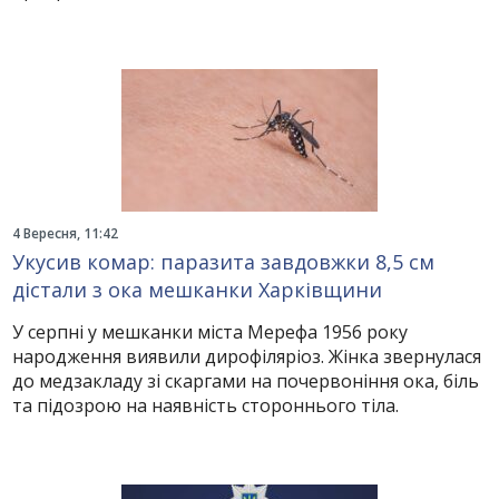
4 Вересня, 11:42
Укусив комар: паразита завдовжки 8,5 см
дістали з ока мешканки Харківщини
У серпні у мешканки міста Мерефа 1956 року
народження виявили дирофіляріоз. Жінка звернулася
до медзакладу зі скаргами на почервоніння ока, біль
та підозрою на наявність стороннього тіла.