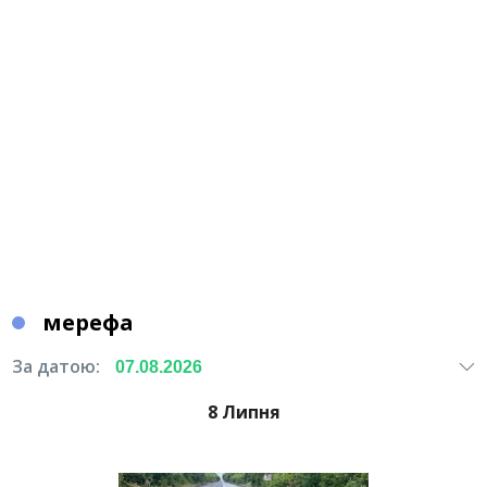
мерефа
За датою:
8 Липня