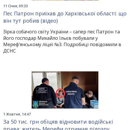
11 Січня, 09:33
Пес Патрон приїхав до Харківської області: що
він тут робив (відео)
Зірка собачого світу України – сапер пес Патрон та
його господар Михайло Ільєв побували у
Мереф’янському ліцеї №3. Подробиці повідомили в
ДСНС
1 Жовтня, 14:47
За 50 тис. грн обіцяв відновити водійські
права: житель Мерефи отримав підозру