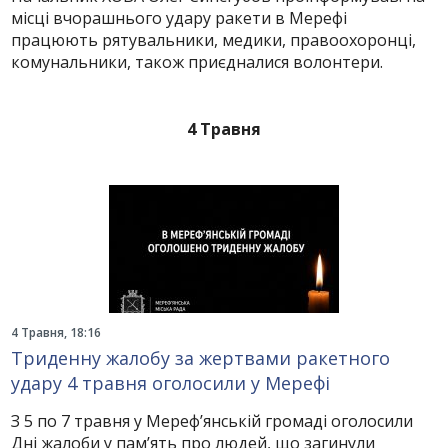
місці вчорашнього удару ракети в Мерефі
працюють рятувальники, медики, правоохоронці,
комунальники, також приєдналися волонтери.
4 Травня
4 Травня, 18:16
Триденну жалобу за жертвами ракетного
удару 4 травня оголосили у Мерефі
З 5 по 7 травня у Мереф’янській громаді оголосили
Дні жалоби у пам’ять про людей, що загинули