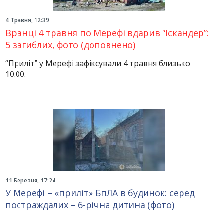
4 Травня, 12:39
Вранці 4 травня по Мерефі вдарив “Іскандер”:
5 загиблих, фото (доповнено)
“Приліт” у Мерефі зафіксували 4 травня близько
10:00.
11 Березня, 17:24
У Мерефі – «приліт» БпЛА в будинок: серед
постраждалих – 6-річна дитина (фото)