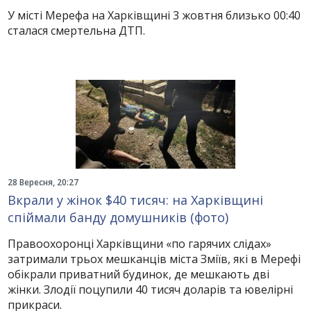
У місті Мерефа на Харківщині 3 жовтня близько 00:40
сталася смертельна ДТП.
28 Вересня, 20:27
Вкрали у жінок $40 тисяч: на Харківщині
спіймали банду домушників (фото)
Правоохоронці Харківщини «по гарячих слідах»
затримали трьох мешканців міста Зміїв, які в Мерефі
обікрали приватний будинок, де мешкають дві
жінки. Злодії поцупили 40 тисяч доларів та ювелірні
прикраси.