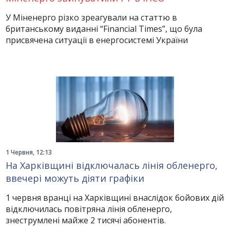
У Міненерго різко зреагували на статтю в
британському виданні “Financial Times”, що була
присвячена ситуації в енергосистемі України
1 Червня, 12:13
На Харківщині відключалась лінія обленерго,
ввечері можуть діяти графіки
1 червня вранці на Харківщині внаслідок бойових дій
відключилась повітряна лінія обленерго,
знеструмлені майже 2 тисячі абонентів.