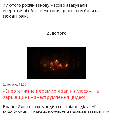
7 лютого росіяни знову масово атакували
енергетичні об’єкти України, цього разу били на
заході країни.
2 Лютого
2 Лютого, 12:59
«Енергетичне перемир’я закінчилося». На
Харківщині – знеструмлення (відео)
Вранці 2 лютого командир спецпідрозділу ГУР
Міноборони «Кракен» Костянтин Немічев заявив, що