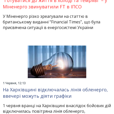
“Готуватися до життя в холоді та темряві” – у
Міненерго звинуватили FT в ІПСО
У Міненерго різко зреагували на статтю в
британському виданні “Financial Times”, що була
присвячена ситуації в енергосистемі України
1 Червня, 12:13
На Харківщині відключалась лінія обленерго,
ввечері можуть діяти графіки
1 червня вранці на Харківщині внаслідок бойових дій
відключилась повітряна лінія обленерго,