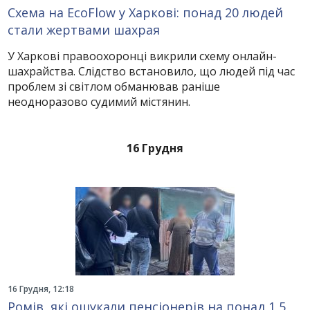
Схема на EcoFlow у Харкові: понад 20 людей
стали жертвами шахрая
У Харкові правоохоронці викрили схему онлайн-
шахрайства. Слідство встановило, що людей під час
проблем зі світлом обманював раніше
неодноразово судимий містянин.
16 Грудня
16 Грудня, 12:18
Ромів, які ошукали пенсіонерів на понад 1,5