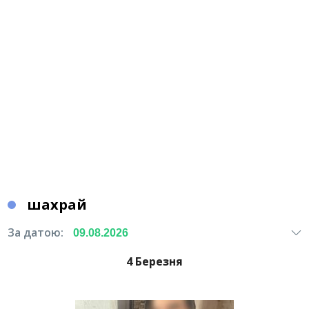
шахрай
За датою:
4 Березня